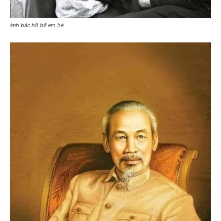
ảnh bác hồ bế em bé