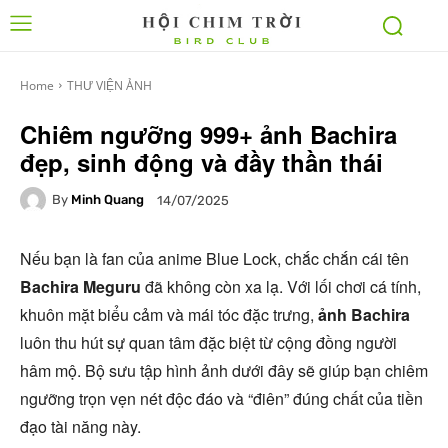
Home
THƯ VIỆN ẢNH
Chiêm ngưỡng 999+ ảnh Bachira
đẹp, sinh động và đầy thần thái
By
Minh Quang
14/07/2025
Nếu bạn là fan của anime Blue Lock, chắc chắn cái tên
Bachira Meguru
đã không còn xa lạ. Với lối chơi cá tính,
khuôn mặt biểu cảm và mái tóc đặc trưng,
ảnh Bachira
luôn thu hút sự quan tâm đặc biệt từ cộng đồng người
hâm mộ. Bộ sưu tập hình ảnh dưới đây sẽ giúp bạn chiêm
ngưỡng trọn vẹn nét độc đáo và “điên” đúng chất của tiền
đạo tài năng này.