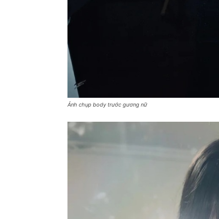
Ảnh chụp body trước gương nữ