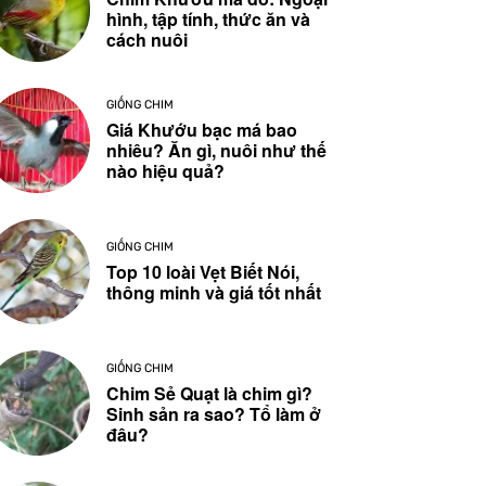
hình, tập tính, thức ăn và
cách nuôi
GIỐNG CHIM
Giá Khướu bạc má bao
nhiêu? Ăn gì, nuôi như thế
nào hiệu quả?
GIỐNG CHIM
Top 10 loài Vẹt Biết Nói,
thông minh và giá tốt nhất
GIỐNG CHIM
Chim Sẻ Quạt là chim gì?
Sinh sản ra sao? Tổ làm ở
đâu?