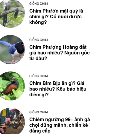
GIỐNG CHIM
Chim Phướn mặt quỷ là
chim gì? Có nuôi được
không?
GIỐNG CHIM
Chim Phượng Hoàng đất
giá bao nhiêu? Nguồn gốc
từ đâu?
GIỐNG CHIM
Chim Bìm Bịp ăn gì? Giá
bao nhiêu? Kêu báo hiệu
điềm gì?
GIỐNG CHIM
Chiêm ngưỡng 99+ ảnh gà
chọi dũng mãnh, chiến kê
đẳng cấp