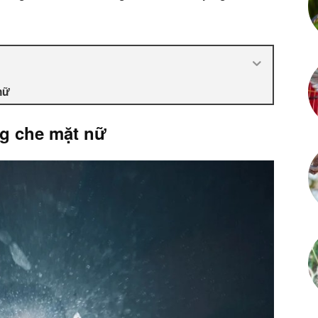
nữ
g che mặt nữ