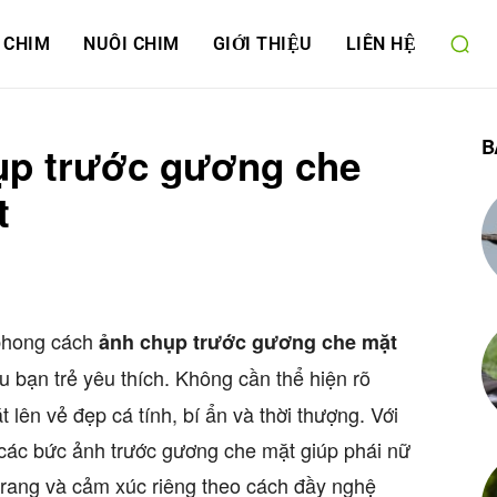
 CHIM
NUÔI CHIM
GIỚI THIỆU
LIÊN HỆ
B
ụp trước gương che
t
 phong cách
ảnh chụp trước gương che mặt
 bạn trẻ yêu thích. Không cần thể hiện rõ
lên vẻ đẹp cá tính, bí ẩn và thời thượng. Với
 các bức ảnh trước gương che mặt giúp phái nữ
trang và cảm xúc riêng theo cách đầy nghệ