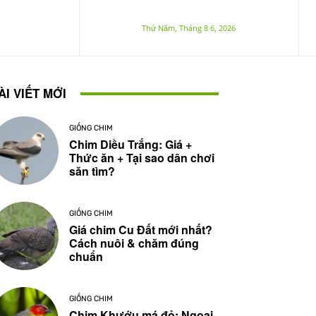
Thứ Năm, Tháng 8 6, 2026
ÀI VIẾT MỚI
GIỐNG CHIM
Chim Diều Trắng: Giá +
Thức ăn + Tại sao dân chơi
săn tìm?
GIỐNG CHIM
Giá chim Cu Đất mới nhất?
Cách nuôi & chăm đúng
chuẩn
GIỐNG CHIM
Chim Khướu má đỏ: Ngoại