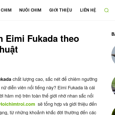
 CHIM
NUÔI CHIM
GIỚI THIỆU
LIÊN HỆ
B
h Eimi Fukada theo
huật
chất lượng cao, sắc nét để chiêm ngưỡng
ukada
nữ diễn viên nổi tiếng này? Eimi Fukada là cái
ời hâm mộ trên toàn thế giới nhờ nhan sắc nổi
sẽ tổng hợp và giới thiệu đến
Hoichimtroi.com
ạng, từ những khoảnh khắc đời thường đến các