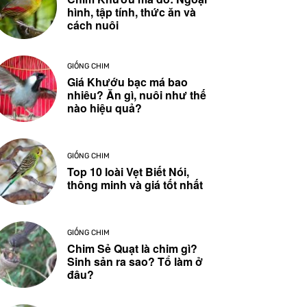
hình, tập tính, thức ăn và
cách nuôi
GIỐNG CHIM
Giá Khướu bạc má bao
nhiêu? Ăn gì, nuôi như thế
nào hiệu quả?
GIỐNG CHIM
Top 10 loài Vẹt Biết Nói,
thông minh và giá tốt nhất
GIỐNG CHIM
Chim Sẻ Quạt là chim gì?
Sinh sản ra sao? Tổ làm ở
đâu?