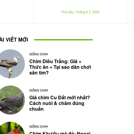
Thứ Sáu, Tháng 8 7, 2026
ÀI VIẾT MỚI
GIỐNG CHIM
Chim Diều Trắng: Giá +
Thức ăn + Tại sao dân chơi
săn tìm?
GIỐNG CHIM
Giá chim Cu Đất mới nhất?
Cách nuôi & chăm đúng
chuẩn
GIỐNG CHIM
Chim Khướu má đỏ: Ngoại