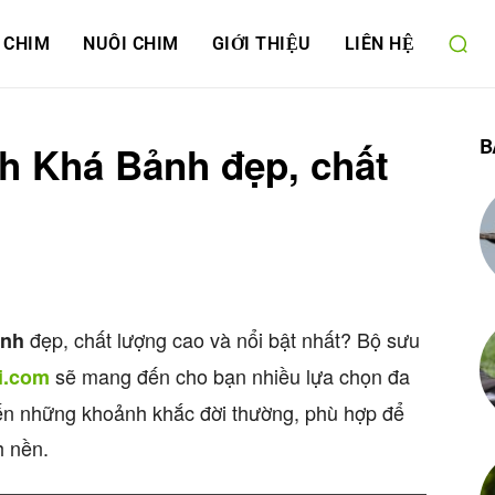
 CHIM
NUÔI CHIM
GIỚI THIỆU
LIÊN HỆ
B
h Khá Bảnh đẹp, chất
đẹp, chất lượng cao và nổi bật nhất? Bộ sưu
ảnh
sẽ mang đến cho bạn nhiều lựa chọn đa
i.com
ến những khoảnh khắc đời thường, phù hợp để
h nền.