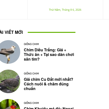
Thứ Năm, Tháng 8 6, 2026
ÀI VIẾT MỚI
GIỐNG CHIM
Chim Diều Trắng: Giá +
Thức ăn + Tại sao dân chơi
săn tìm?
GIỐNG CHIM
Giá chim Cu Đất mới nhất?
Cách nuôi & chăm đúng
chuẩn
GIỐNG CHIM
Chim Khướu má đỏ: Ngoại