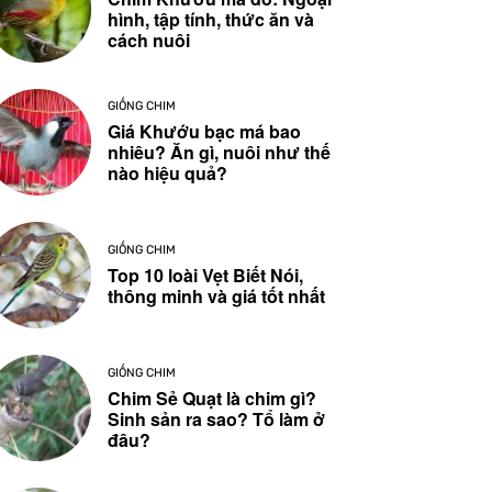
hình, tập tính, thức ăn và
cách nuôi
GIỐNG CHIM
Giá Khướu bạc má bao
nhiêu? Ăn gì, nuôi như thế
nào hiệu quả?
GIỐNG CHIM
Top 10 loài Vẹt Biết Nói,
thông minh và giá tốt nhất
GIỐNG CHIM
Chim Sẻ Quạt là chim gì?
Sinh sản ra sao? Tổ làm ở
đâu?