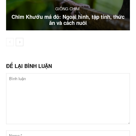
GIỐNG CHIM
Chim Khướu má đỏ: Ngoại hình, tập tính, thức
ăn và cách nuôi
ĐỂ LẠI BÌNH LUẬN
Bình
luận
Na