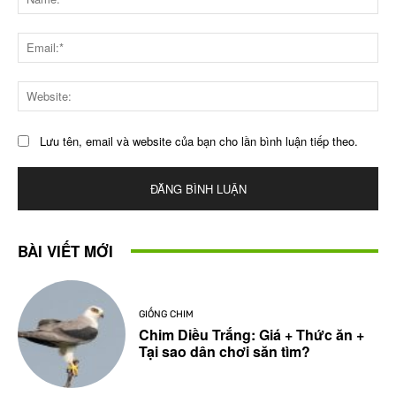
Ema
Web
Lưu tên, email và website của bạn cho lần bình luận tiếp theo.
BÀI VIẾT MỚI
GIỐNG CHIM
Chim Diều Trắng: Giá + Thức ăn +
Tại sao dân chơi săn tìm?