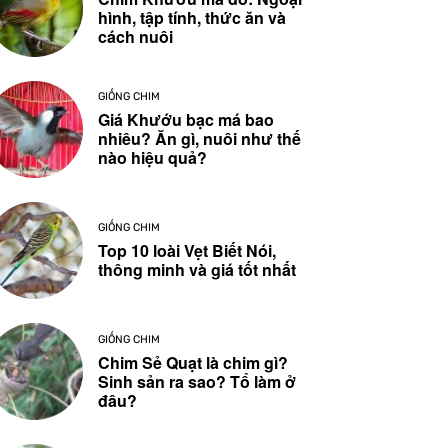
hình, tập tính, thức ăn và
cách nuôi
GIỐNG CHIM
Giá Khướu bạc má bao
nhiêu? Ăn gì, nuôi như thế
nào hiệu quả?
GIỐNG CHIM
Top 10 loài Vẹt Biết Nói,
thông minh và giá tốt nhất
GIỐNG CHIM
Chim Sẻ Quạt là chim gì?
Sinh sản ra sao? Tổ làm ở
đâu?