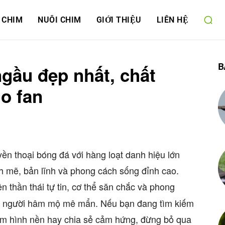
 CHIM
NUÔI CHIM
GIỚI THIỆU
LIÊN HỆ
B
gầu đẹp nhất, chất
o fan
ền thoại bóng đá với hàng loạt danh hiệu lớn
h mẽ, bản lĩnh và phong cách sống đỉnh cao.
ện thần thái tự tin, cơ thể săn chắc và phong
riệu người hâm mộ mê mẩn. Nếu bạn đang tìm kiếm
àm hình nền hay chia sẻ cảm hứng, đừng bỏ qua