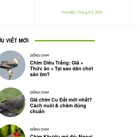
Thứ Năm, Tháng 8 6, 2026
ÀI VIẾT MỚI
GIỐNG CHIM
Chim Diều Trắng: Giá +
Thức ăn + Tại sao dân chơi
săn tìm?
GIỐNG CHIM
Giá chim Cu Đất mới nhất?
Cách nuôi & chăm đúng
chuẩn
GIỐNG CHIM
Chim Khướu má đỏ: Ngoại