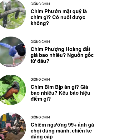
GIỐNG CHIM
Chim Phướn mặt quỷ là
chim gì? Có nuôi được
không?
GIỐNG CHIM
Chim Phượng Hoàng đất
giá bao nhiêu? Nguồn gốc
từ đâu?
GIỐNG CHIM
Chim Bìm Bịp ăn gì? Giá
bao nhiêu? Kêu báo hiệu
điềm gì?
GIỐNG CHIM
Chiêm ngưỡng 99+ ảnh gà
chọi dũng mãnh, chiến kê
đẳng cấp