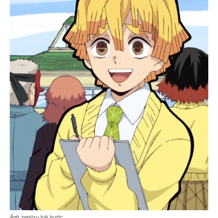
Ảnh zenitsu hài hước