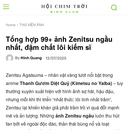
Home
THƯ VIỆN ẢNH
Tổng hợp 99+ ảnh Zenitsu ngầu
nhất, đậm chất lôi kiếm sĩ
By
Minh Quang
12/07/2025
Zenitsu Agatsuma – nhân vật vàng tươi nổi bật trong
anime
Thanh Gươm Diệt Quỷ (Kimetsu no Yaiba)
– tuy
thường xuyên xuất hiện với hình ảnh sợ hãi, hậu đậu,
nhưng mỗi khi thi triển “nhất thức: lôi linh nhất trảm”,
Zenitsu lại khiến khán giả phải trầm trồ vì quá đỗi mạnh
mẽ và ấn tượng. Những
ảnh Zenitsu ngầu
luôn thu hút
fan bởi vẻ ngoài độc đáo, thần thái bùng nổ và loạt