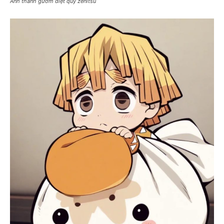
Ảnh thanh gươm diệt quỷ zenitsu