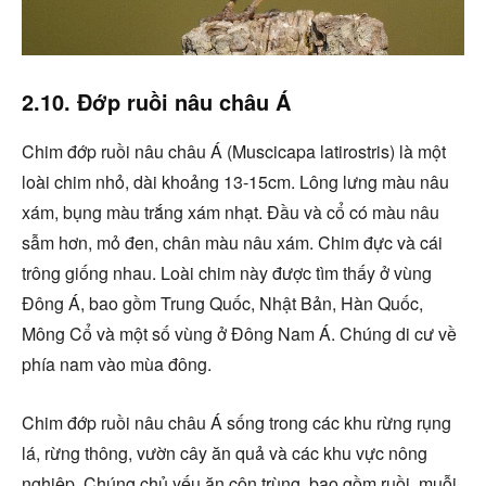
2.10. Đớp ruồi nâu châu Á
Chim đớp ruồi nâu châu Á (Muscicapa latirostris) là một
loài chim nhỏ, dài khoảng 13-15cm. Lông lưng màu nâu
xám, bụng màu trắng xám nhạt. Đầu và cổ có màu nâu
sẫm hơn, mỏ đen, chân màu nâu xám. Chim đực và cái
trông giống nhau. Loài chim này được tìm thấy ở vùng
Đông Á, bao gồm Trung Quốc, Nhật Bản, Hàn Quốc,
Mông Cổ và một số vùng ở Đông Nam Á. Chúng di cư về
phía nam vào mùa đông.
Chim đớp ruồi nâu châu Á sống trong các khu rừng rụng
lá, rừng thông, vườn cây ăn quả và các khu vực nông
nghiệp. Chúng chủ yếu ăn côn trùng, bao gồm ruồi, muỗi,