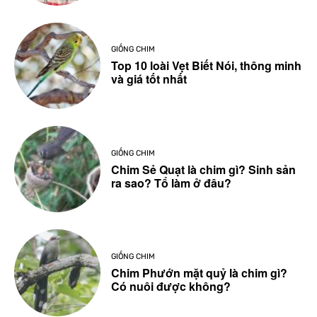
GIỐNG CHIM
Top 10 loài Vẹt Biết Nói, thông minh
và giá tốt nhất
GIỐNG CHIM
Chim Sẻ Quạt là chim gì? Sinh sản
ra sao? Tổ làm ở đâu?
GIỐNG CHIM
Chim Phướn mặt quỷ là chim gì?
Có nuôi được không?