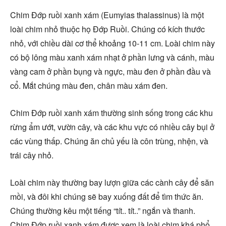
Chim Đớp ruồi xanh xám (Eumyias thalassinus) là một
loài chim nhỏ thuộc họ Đớp Ruồi. Chúng có kích thước
nhỏ, với chiều dài cơ thể khoảng 10-11 cm. Loài chim này
có bộ lông màu xanh xám nhạt ở phần lưng và cánh, màu
vàng cam ở phần bụng và ngực, màu đen ở phần đầu và
cổ. Mắt chúng màu đen, chân màu xám đen.
Chim Đớp ruồi xanh xám thường sinh sống trong các khu
rừng ẩm ướt, vườn cây, và các khu vực có nhiều cây bụi ở
các vùng thấp. Chúng ăn chủ yếu là côn trùng, nhện, và
trái cây nhỏ.
Loài chim này thường bay lượn giữa các cành cây để săn
mồi, và đôi khi chúng sẽ bay xuống đất để tìm thức ăn.
Chúng thường kêu một tiếng “tít.. tít..” ngắn và thanh.
Chim Đớp ruồi xanh xám được xem là loài chim khá phổ