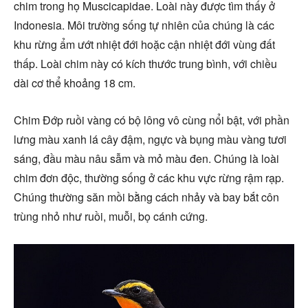
chim trong họ Muscicapidae. Loài này được tìm thấy ở
Indonesia. Môi trường sống tự nhiên của chúng là các
khu rừng ẩm ướt nhiệt đới hoặc cận nhiệt đới vùng đất
thấp. Loài chim này có kích thước trung bình, với chiều
dài cơ thể khoảng 18 cm.
Chim Đớp ruồi vàng có bộ lông vô cùng nổi bật, với phần
lưng màu xanh lá cây đậm, ngực và bụng màu vàng tươi
sáng, đầu màu nâu sẫm và mỏ màu đen. Chúng là loài
chim đơn độc, thường sống ở các khu vực rừng rậm rạp.
Chúng thường săn mồi bằng cách nhảy và bay bắt côn
trùng nhỏ như ruồi, muỗi, bọ cánh cứng.