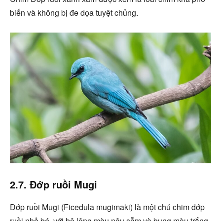
biến và không bị đe dọa tuyệt chủng.
2.7. Đớp ruồi Mugi
Đớp ruồi Mugi (Ficedula mugimaki) là một chú chim đớp
ruồi nhỏ bé, với bộ lông màu nâu sẫm và bụng màu trắng