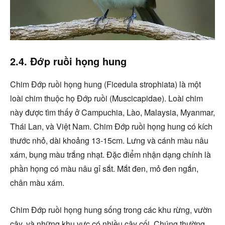
2.4. Đớp ruồi họng hung
Chim Đớp ruồi họng hung (Ficedula strophiata) là một
loài chim thuộc họ Đớp ruồi (Muscicapidae). Loài chim
này được tìm thấy ở Campuchia, Lào, Malaysia, Myanmar,
Thái Lan, và Việt Nam. Chim Đớp ruồi họng hung có kích
thước nhỏ, dài khoảng 13-15cm. Lưng và cánh màu nâu
xám, bụng màu trắng nhạt. Đặc điểm nhận dạng chính là
phần họng có màu nâu gỉ sắt. Mắt đen, mỏ đen ngắn,
chân màu xám.
Chim Đớp ruồi họng hung sống trong các khu rừng, vườn
cây, và những khu vực có nhiều cây cối. Chúng thường