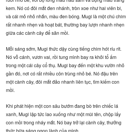
kem. Nó có đôi mắt đen nhánh, tròn xoe như hai viên bi,
và cái mỏ nhỏ nhắn, màu đen bóng. Mugi là một chú chim
rất nhanh nhẹn và hoạt bát, thường bay lượn nhanh nhẹn
giữa các cành cây để săn mồi.
Mỗi sáng sớm, Mugi thức dậy cùng tiếng chim hót ríu rít.
Nó vỗ cánh, vươn vai, rồi tung mình bay ra khỏi tổ ấm
trong một cái cây cổ thụ. Mugi bay đến một khu vườn nhỏ
gần đó, nơi có rất nhiều côn trùng nhỏ bé. Nó đậu trên
một cành cây, đôi mắt đảo nhanh liên tục, tìm kiếm con
mồi.
Khi phát hiện một con sâu bướm đang bò trên chiếc lá
xanh, Mugi lập tức lao xuống như một mũi tên, chộp lấy
con mồi trong nháy mắt. Nó bay trở lại cành cây, thưởng
thức bữa sáng ngon lành của mình.