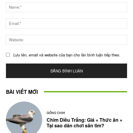
luận
Na
Ema
Web
Lưu tên, email và website của bạn cho lần bình luận tiếp theo.
BÀI VIẾT MỚI
GIỐNG CHIM
Chim Diều Trắng: Giá + Thức ăn +
Tại sao dân chơi săn tìm?