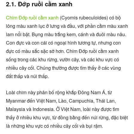
2.1. Đớp ruồi cằm xanh
Chim Đớp ruồi cằm xanh
(Cyornis rubeculoides) có bộ
lông màu xanh lục ở lưng và đầu, với phần cằm màu xanh
lam nổi bật. Bụng màu trắng kem, cánh và đuôi màu nâu.
Con đực và con cái có ngoại hình tương tự, nhưng con
đực có màu sắc sặc sỡ hơn. Chim Đớp ruồi cằm xanh
sống trong các khu rừng, vườn cây, và các khu vực có
nhiều cây cối. Chúng thường được tìm thấy ở các vùng
đất thấp và núi thấp.
Loài chim này phân bố rộng khắp Đông Nam Á, từ
Myanmar đến Việt Nam, Lào, Campuchia, Thái Lan,
Malaysia và Indonesia. Ở Việt Nam, loài này được tìm
thấy ở nhiều khu vực, từ đồng bằng đến núi rừng, đặc biệt
là những khu vực có nhiều cây cối và bụi rậm.