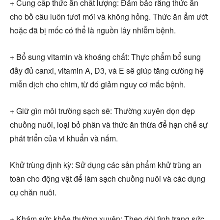
+ Cung cấp thức ăn chất lượng: Đảm bảo rằng thức ăn
cho bồ câu luôn tươi mới và không hỏng. Thức ăn ẩm ướt
hoặc đã bị mốc có thể là nguồn lây nhiễm bệnh.
+ Bổ sung vitamin và khoáng chất: Thực phẩm bổ sung
đầy đủ canxi, vitamin A, D3, và E sẽ giúp tăng cường hệ
miễn dịch cho chim, từ đó giảm nguy cơ mắc bệnh.
+ Giữ gìn môi trường sạch sẽ: Thường xuyên dọn dẹp
chuồng nuôi, loại bỏ phân và thức ăn thừa để hạn chế sự
phát triển của vi khuẩn và nấm.
Khử trùng định kỳ: Sử dụng các sản phẩm khử trùng an
toàn cho động vật để làm sạch chuồng nuôi và các dụng
cụ chăn nuôi.
+ Khám sức khỏe thường xuyên: Theo dõi tình trạng sức