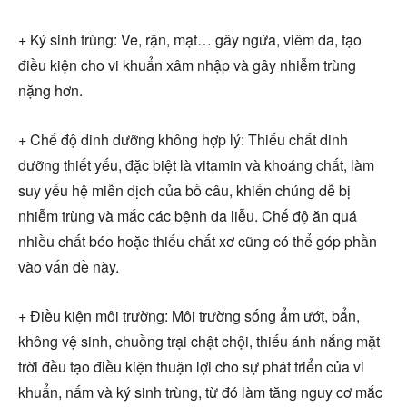
+ Ký sinh trùng: Ve, rận, mạt… gây ngứa, viêm da, tạo
điều kiện cho vi khuẩn xâm nhập và gây nhiễm trùng
nặng hơn.
+ Chế độ dinh dưỡng không hợp lý: Thiếu chất dinh
dưỡng thiết yếu, đặc biệt là vitamin và khoáng chất, làm
suy yếu hệ miễn dịch của bồ câu, khiến chúng dễ bị
nhiễm trùng và mắc các bệnh da liễu. Chế độ ăn quá
nhiều chất béo hoặc thiếu chất xơ cũng có thể góp phần
vào vấn đề này.
+ Điều kiện môi trường: Môi trường sống ẩm ướt, bẩn,
không vệ sinh, chuồng trại chật chội, thiếu ánh nắng mặt
trời đều tạo điều kiện thuận lợi cho sự phát triển của vi
khuẩn, nấm và ký sinh trùng, từ đó làm tăng nguy cơ mắc