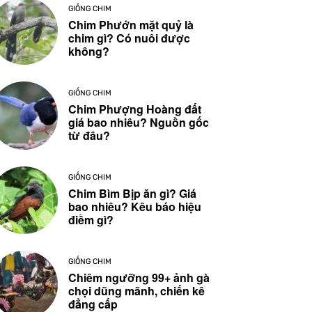
GIỐNG CHIM
Chim Phướn mặt quỷ là
chim gì? Có nuôi được
không?
GIỐNG CHIM
Chim Phượng Hoàng đất
giá bao nhiêu? Nguồn gốc
từ đâu?
GIỐNG CHIM
Chim Bìm Bịp ăn gì? Giá
bao nhiêu? Kêu báo hiệu
điềm gì?
GIỐNG CHIM
Chiêm ngưỡng 99+ ảnh gà
chọi dũng mãnh, chiến kê
đẳng cấp