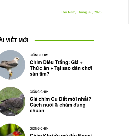
Thứ Năm, Tháng 8 6, 2026
ÀI VIẾT MỚI
GIỐNG CHIM
Chim Diều Trắng: Giá +
Thức ăn + Tại sao dân chơi
săn tìm?
GIỐNG CHIM
Giá chim Cu Đất mới nhất?
Cách nuôi & chăm đúng
chuẩn
GIỐNG CHIM
Chim Khướu má đỏ: Ngoại