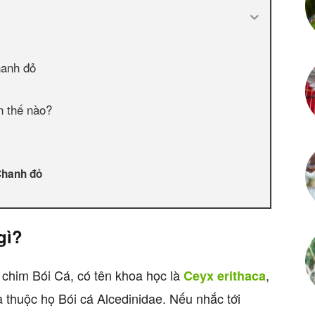
hanh đỏ
n thế nào?
 Chanh đỏ
gì?
 chim Bói Cá, có tên khoa học là
,
Ceyx erithaca
và thuộc họ Bói cá Alcedinidae. Nếu nhắc tới