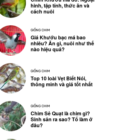
hình, tập tính, thức ăn và
cách nuôi
GIỐNG CHIM
Giá Khướu bạc má bao
nhiêu? Ăn gì, nuôi như thế
nào hiệu quả?
GIỐNG CHIM
Top 10 loài Vẹt Biết Nói,
thông minh và giá tốt nhất
GIỐNG CHIM
Chim Sẻ Quạt là chim gì?
Sinh sản ra sao? Tổ làm ở
đâu?