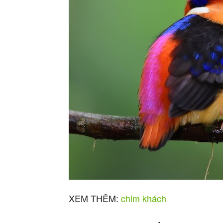
XEM THÊM:
chim khách