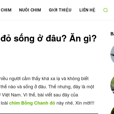
 CHIM
NUÔI CHIM
GIỚI THIỆU
LIÊN HỆ
B
đỏ sống ở đâu? Ăn gì?
hiều người cảm thấy khá xa lạ và không biết
ư thế nào và sống ở đâu. Thế nhưng, đây là một
 Việt Nam. Vì thế, bài viết sau đây của
 loài
này nhé. Xin mời!!!
chim Bồng Chanh đỏ