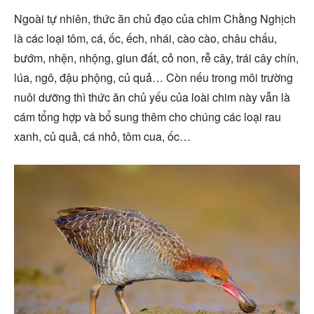
Ngoài tự nhiên, thức ăn chủ đạo của chim Chằng Nghịch
là các loại tôm, cá, ốc, ếch, nhái, cào cào, châu chấu,
bướm, nhện, nhộng, giun đất, cỏ non, rễ cây, trái cây chín,
lúa, ngô, đậu phộng, củ quả… Còn nếu trong môi trường
nuôi dưỡng thì thức ăn chủ yếu của loài chim này vẫn là
cám tổng hợp và bổ sung thêm cho chúng các loại rau
xanh, củ quả, cá nhỏ, tôm cua, ốc…