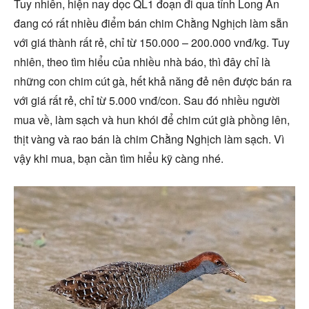
Tuy nhiên, hiện nay dọc QL1 đoạn đi qua tỉnh Long An
đang có rất nhiều điểm bán chim Chằng Nghịch làm sẵn
với giá thành rất rẻ, chỉ từ 150.000 – 200.000 vnđ/kg. Tuy
nhiên, theo tìm hiểu của nhiều nhà báo, thì đây chỉ là
những con chim cút gà, hết khả năng đẻ nên được bán ra
với giá rất rẻ, chỉ từ 5.000 vnđ/con. Sau đó nhiều người
mua về, làm sạch và hun khói để chim cút già phồng lên,
thịt vàng và rao bán là chim Chằng Nghịch làm sạch. Vì
vậy khi mua, bạn cần tìm hiểu kỹ càng nhé.