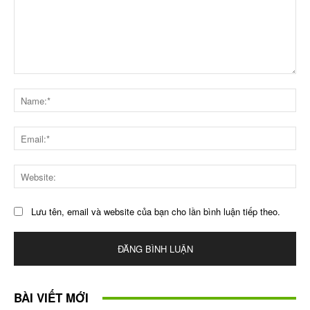
Bình
luận
Na
Ema
Web
Lưu tên, email và website của bạn cho lần bình luận tiếp theo.
BÀI VIẾT MỚI