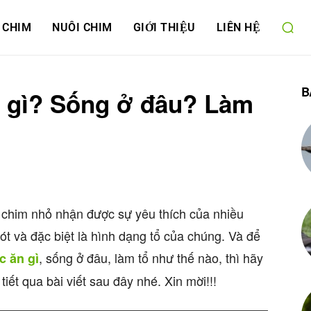
 CHIM
NUÔI CHIM
GIỚI THIỆU
LIÊN HỆ
B
 gì? Sống ở đâu? Làm
i chim nhỏ nhận được sự yêu thích của nhiều
hót và đặc biệt là hình dạng tổ của chúng. Và để
, sống ở đâu, làm tổ như thế nào, thì hãy
 ăn gì
iết qua bài viết sau đây nhé. Xin mời!!!