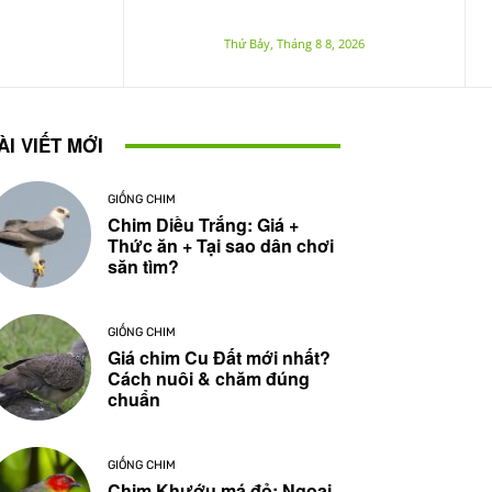
Thứ Bảy, Tháng 8 8, 2026
ÀI VIẾT MỚI
GIỐNG CHIM
Chim Diều Trắng: Giá +
Thức ăn + Tại sao dân chơi
săn tìm?
GIỐNG CHIM
Giá chim Cu Đất mới nhất?
Cách nuôi & chăm đúng
chuẩn
GIỐNG CHIM
Chim Khướu má đỏ: Ngoại