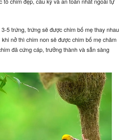
 tổ chim đẹp, cầu kỳ và an toàn nhất ngoài tự
ừ 3-5 trứng, trứng sẽ được chim bố mẹ thay nhau
u khi nở thì chim non sẽ được chim bố mẹ chăm
chim đã cứng cáp, trưởng thành và sẵn sàng