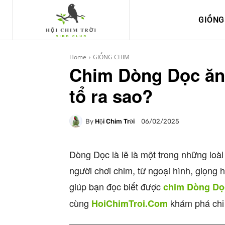
GIỐNG
Home
GIỐNG CHIM
Chim Dòng Dọc ăn
tổ ra sao?
By
Hội Chim Trời
06/02/2025
Dòng Dọc là lẽ là một trong những loà
người chơi chim, từ ngoại hình, giọng 
giúp bạn đọc biết được
chim Dòng Dọc
cùng
khám phá chi t
HoiChimTroi.Com