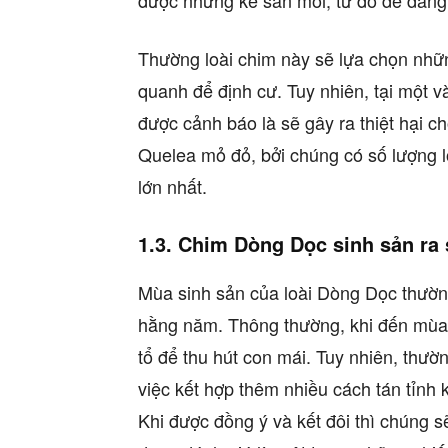
được những kẻ săn mồi, từ đó dễ dàng k
Thường loài chim này sẽ lựa chọn nhữ
quanh để định cư. Tuy nhiên, tại một vài
được cảnh báo là sẽ gây ra thiệt hại c
Quelea mỏ đỏ, bởi chúng có số lượng l
lớn nhất.
1.3. Chim Dòng Dọc sinh sản ra
Mùa sinh sản của loài Dòng Dọc thường
hằng năm. Thông thường, khi đến mùa s
tổ để thu hút con mái. Tuy nhiên, thường
việc kết hợp thêm nhiều cách tán tỉnh
Khi được đồng ý và kết đôi thì chúng 