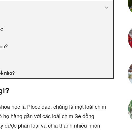
ọc
sao?
hế nào?
gì?
oa học là Ploceidae, chúng là một loài chim
ó họ hàng gần với các loài chim Sẻ đồng
m này được phân loại và chia thành nhiều nhóm