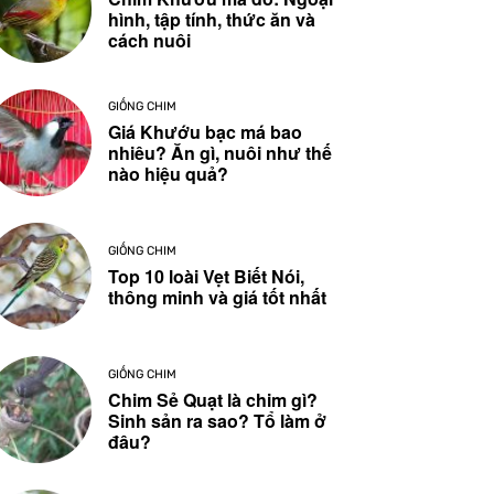
hình, tập tính, thức ăn và
cách nuôi
GIỐNG CHIM
Giá Khướu bạc má bao
nhiêu? Ăn gì, nuôi như thế
nào hiệu quả?
GIỐNG CHIM
Top 10 loài Vẹt Biết Nói,
thông minh và giá tốt nhất
GIỐNG CHIM
Chim Sẻ Quạt là chim gì?
Sinh sản ra sao? Tổ làm ở
đâu?