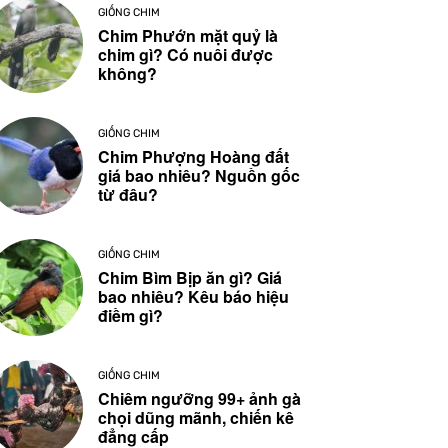
GIỐNG CHIM
Chim Phướn mặt quỷ là
chim gì? Có nuôi được
không?
GIỐNG CHIM
Chim Phượng Hoàng đất
giá bao nhiêu? Nguồn gốc
từ đâu?
GIỐNG CHIM
Chim Bìm Bịp ăn gì? Giá
bao nhiêu? Kêu báo hiệu
điềm gì?
GIỐNG CHIM
Chiêm ngưỡng 99+ ảnh gà
chọi dũng mãnh, chiến kê
đẳng cấp