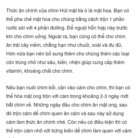
Thức ăn chính của chim Hút mật tía ô là mật hoa. Bạn có
thể pha chế mật hoa cho chúng bằng cách trộn 1 phần
nước sôi với 4 phần đường. Để nguội hỗn hợp này trước
khi cho chim uống. Ngoài ra, bạn cũng có thể cho chim
ăn trái cây mềm, chẳng hạn như chuối, xoài và đu đủ.
Hơn nữa bạn nên bổ sung thêm cho chúng thêm các loại
côn trùng nhỏ như sâu, kiến, nhện giúp cung cấp thêm
vitamin, khoáng chất cho chim.
Nếu bạn nuôi chim bổi, cần vào cám cho chim, thì bạn có
thể hòa mật ong trộn với cám trong khoảng 2-3 ngày mới
bắt chim về. Những ngày đầu cho chim ăn mật ong, sau
đó trộn cám để chim quen ăn cám và sau này sử dụng
cám làm thức ăn chính nhé. Còn nếu có điều kiện thì có
thể trộn cám nhỏ với trứng kiến để chim làm quen với cám