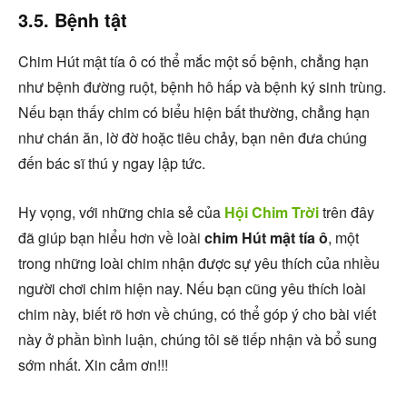
3.5. Bệnh tật
Chim Hút mật tía ô có thể mắc một số bệnh, chẳng hạn
như bệnh đường ruột, bệnh hô hấp và bệnh ký sinh trùng.
Nếu bạn thấy chim có biểu hiện bất thường, chẳng hạn
như chán ăn, lờ đờ hoặc tiêu chảy, bạn nên đưa chúng
đến bác sĩ thú y ngay lập tức.
Hy vọng, với những chia sẻ của
Hội Chim Trời
trên đây
đã giúp bạn hiểu hơn về loài
chim Hút mật tía ô
, một
trong những loài chim nhận được sự yêu thích của nhiều
người chơi chim hiện nay. Nếu bạn cũng yêu thích loài
chim này, biết rõ hơn về chúng, có thể góp ý cho bài viết
này ở phần bình luận, chúng tôi sẽ tiếp nhận và bổ sung
sớm nhất. Xin cảm ơn!!!