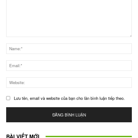
Bình
luận
Na
Ema
Web
Lưu tên, email và website của bạn cho lần bình luận tiếp theo.
BÀI VIẾT MỚI