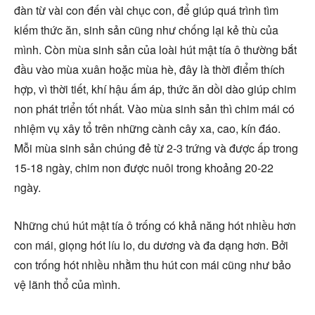
đàn từ vài con đến vài chục con, để giúp quá trình tìm
kiếm thức ăn, sinh sản cũng như chống lại kẻ thù của
mình. Còn mùa sinh sản của loài hút mật tía ô thường bắt
đầu vào mùa xuân hoặc mùa hè, đây là thời điểm thích
hợp, vì thời tiết, khí hậu ấm áp, thức ăn dồi dào giúp chim
non phát triển tốt nhất. Vào mùa sinh sản thì chim mái có
nhiệm vụ xây tổ trên những cành cây xa, cao, kín đáo.
Mỗi mùa sinh sản chúng đẻ từ 2-3 trứng và được ấp trong
15-18 ngày, chim non được nuôi trong khoảng 20-22
ngày.
Những chú hút mật tía ô trống có khả năng hót nhiều hơn
con mái, giọng hót líu lo, du dương và đa dạng hơn. Bởi
con trống hót nhiều nhằm thu hút con mái cũng như bảo
vệ lãnh thổ của mình.