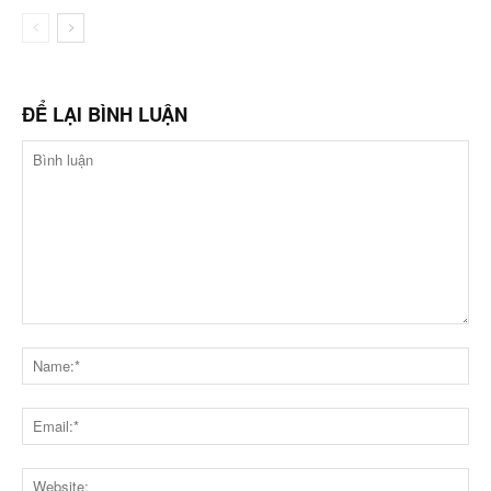
ĐỂ LẠI BÌNH LUẬN
Bình
luận
Na
Ema
Web