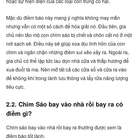
hoặc sự hiện diện của các loại côn trùng có hại.
Mặc dù điềm báo này mang ý nghĩa không may mắn
nhưng vẫn có một số cách để hóa giải nó. Đầu tiên, gia
chủ nên tảo mộ con chim sáo bị chết và chôn cất nó ở một
nơi sạch sẽ. Điều này sẽ giúp xoa dịu linh hồn của con
chim và ngăn chặn những điềm xui xẻo xảy ra. Ngoài ra,
gia chủ có thể lập tức lau dọn nhà cửa và thắp hương để
xua đuổi tà ma. Nên mở tất cả các cửa sổ và cửa ra vào
để không khí trong lành lưu thông và tẩy rửa năng lượng
tiêu cực.
2.2. Chim Sáo bay vào nhà rồi bay ra có
điềm gì?
Chim sáo bay vào nhà rồi bay ra thường được xem là
điềm báo tốt lành.