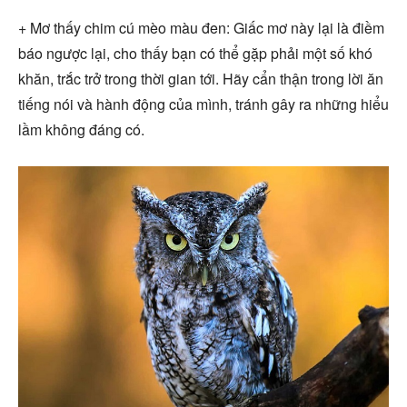
+ Mơ thấy chim cú mèo màu đen: Giấc mơ này lại là điềm
báo ngược lại, cho thấy bạn có thể gặp phải một số khó
khăn, trắc trở trong thời gian tới. Hãy cẩn thận trong lời ăn
tiếng nói và hành động của mình, tránh gây ra những hiểu
lầm không đáng có.