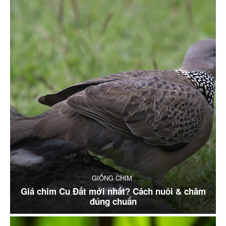
GIỐNG CHIM
Giá chim Cu Đất mới nhất? Cách nuôi & chăm
đúng chuẩn