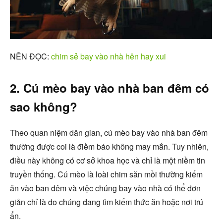
NÊN ĐỌC:
chim sẻ bay vào nhà hên hay xui
2. Cú mèo bay vào nhà ban đêm có
sao không?
Theo quan niệm dân gian, cú mèo bay vào nhà ban đêm
thường được coi là điềm báo không may mắn. Tuy nhiên,
điều này không có cơ sở khoa học và chỉ là một niềm tin
truyền thống. Cú mèo là loài chim săn mồi thường kiếm
ăn vào ban đêm và việc chúng bay vào nhà có thể đơn
giản chỉ là do chúng đang tìm kiếm thức ăn hoặc nơi trú
ẩn.