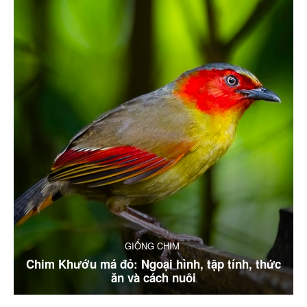
GIỐNG CHIM
Chim Khướu má đỏ: Ngoại hình, tập tính, thức
ăn và cách nuôi