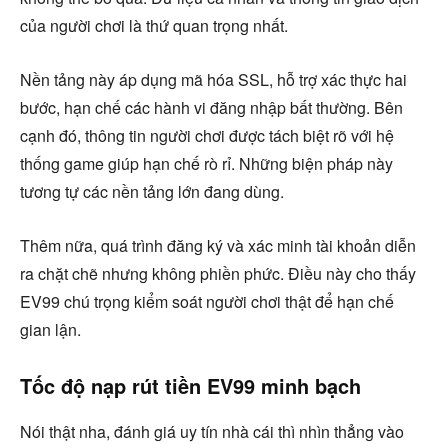
của người chơi là thứ quan trọng nhất.
Nền tảng này áp dụng mã hóa SSL, hỗ trợ xác thực hai
bước, hạn chế các hành vi đăng nhập bất thường. Bên
cạnh đó, thông tin người chơi được tách biệt rõ với hệ
thống game giúp hạn chế rò rỉ. Những biện pháp này
tương tự các nền tảng lớn đang dùng.
Thêm nữa, quá trình đăng ký và xác minh tài khoản diễn
ra chặt chẽ nhưng không phiền phức. Điều này cho thấy
EV99 chú trọng kiểm soát người chơi thật để hạn chế
gian lận.
Tốc độ nạp rút tiền EV99 minh bạch
Nói thật nha, đánh giá uy tín nhà cái thì nhìn thẳng vào