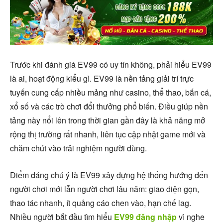
Trước khi đánh giá EV99 có uy tín không, phải hiểu EV99
là ai, hoạt động kiểu gì. EV99 là nền tảng giải trí trực
tuyến cung cấp nhiều mảng như casino, thể thao, bắn cá,
xổ số và các trò chơi đổi thưởng phổ biến. Điều giúp nền
tảng này nổi lên trong thời gian gần đây là khả năng mở
rộng thị trường rất nhanh, liên tục cập nhật game mới và
chăm chút vào trải nghiệm người dùng.
Điểm đáng chú ý là EV99 xây dựng hệ thống hướng đến
người chơi mới lẫn người chơi lâu năm: giao diện gọn,
thao tác nhanh, ít quảng cáo chen vào, hạn chế lag.
Nhiều người bắt đầu tìm hiểu
EV99 đăng nhập
vì nghe