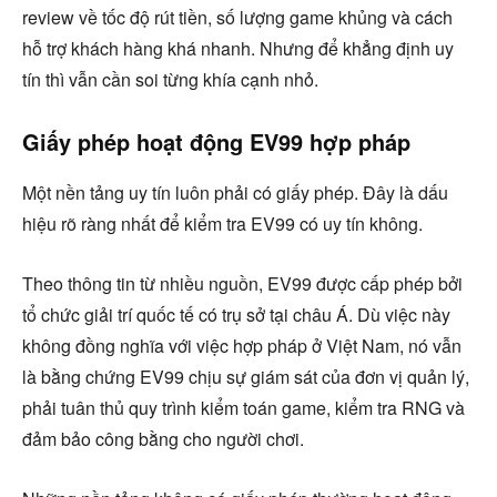
review về tốc độ rút tiền, số lượng game khủng và cách
hỗ trợ khách hàng khá nhanh. Nhưng để khẳng định uy
tín thì vẫn cần soi từng khía cạnh nhỏ.
Giấy phép hoạt động EV99 hợp pháp
Một nền tảng uy tín luôn phải có giấy phép. Đây là dấu
hiệu rõ ràng nhất để kiểm tra EV99 có uy tín không.
Theo thông tin từ nhiều nguồn, EV99 được cấp phép bởi
tổ chức giải trí quốc tế có trụ sở tại châu Á. Dù việc này
không đồng nghĩa với việc hợp pháp ở Việt Nam, nó vẫn
là bằng chứng EV99 chịu sự giám sát của đơn vị quản lý,
phải tuân thủ quy trình kiểm toán game, kiểm tra RNG và
đảm bảo công bằng cho người chơi.