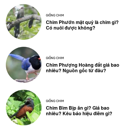
GIỐNG CHIM
Chim Phướn mặt quỷ là chim gì?
Có nuôi được không?
GIỐNG CHIM
Chim Phượng Hoàng đất giá bao
nhiêu? Nguồn gốc từ đâu?
GIỐNG CHIM
Chim Bìm Bịp ăn gì? Giá bao
nhiêu? Kêu báo hiệu điềm gì?