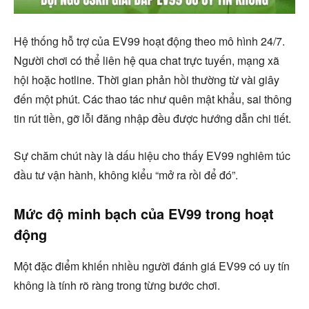
Hệ thống hỗ trợ của EV99 hoạt động theo mô hình 24/7.
Người chơi có thể liên hệ qua chat trực tuyến, mạng xã
hội hoặc hotline. Thời gian phản hồi thường từ vài giây
đến một phút. Các thao tác như quên mật khẩu, sai thông
tin rút tiền, gỡ lỗi đăng nhập đều được hướng dẫn chi tiết.
Sự chăm chút này là dấu hiệu cho thấy EV99 nghiêm túc
đầu tư vận hành, không kiểu “mở ra rồi để đó”.
Mức độ minh bạch của EV99 trong hoạt
động
Một đặc điểm khiến nhiều người đánh giá EV99 có uy tín
không là tính rõ ràng trong từng bước chơi.