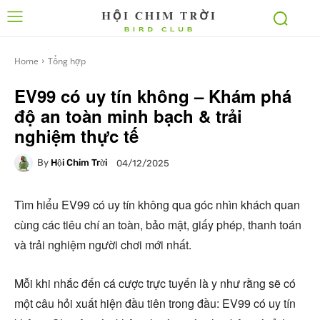
Home
Tổng hợp
EV99 có uy tín không – Khám phá
độ an toàn minh bạch & trải
nghiệm thực tế
By
Hội Chim Trời
04/12/2025
Tìm hiểu EV99 có uy tín không qua góc nhìn khách quan
cùng các tiêu chí an toàn, bảo mật, giấy phép, thanh toán
và trải nghiệm người chơi mới nhất.
Mỗi khi nhắc đến cá cược trực tuyến là y như rằng sẽ có
một câu hỏi xuất hiện đầu tiên trong đầu: EV99 có uy tín