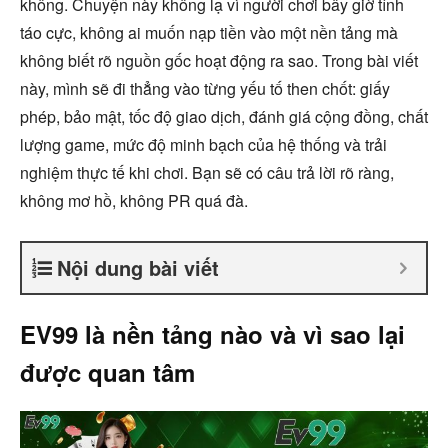
không. Chuyện này không lạ vì người chơi bây giờ tỉnh
táo cực, không ai muốn nạp tiền vào một nền tảng mà
không biết rõ nguồn gốc hoạt động ra sao. Trong bài viết
này, mình sẽ đi thẳng vào từng yếu tố then chốt: giấy
phép, bảo mật, tốc độ giao dịch, đánh giá cộng đồng, chất
lượng game, mức độ minh bạch của hệ thống và trải
nghiệm thực tế khi chơi. Bạn sẽ có câu trả lời rõ ràng,
không mơ hồ, không PR quá đà.
Nội dung bài viết
EV99 là nền tảng nào và vì sao lại
được quan tâm