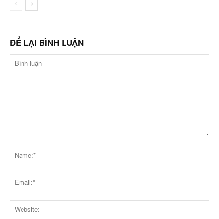
ĐỂ LẠI BÌNH LUẬN
Bình
luận
Na
Ema
Web