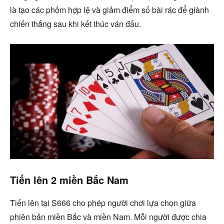
là tạo các phỏm hợp lệ và giảm điểm số bài rác để giành
chiến thắng sau khi kết thúc ván đấu.
Tiến lên 2 miền Bắc Nam
Tiến lên tại S666 cho phép người chơi lựa chọn giữa
phiên bản miền Bắc và miền Nam. Mỗi người được chia