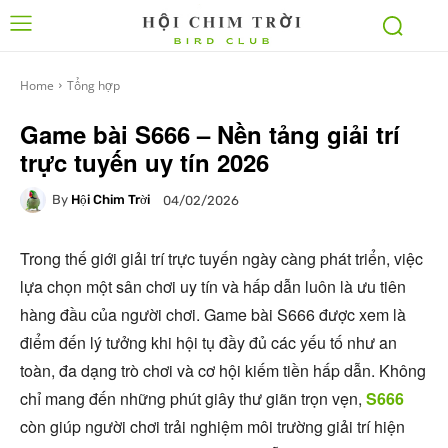
Home
Tổng hợp
Game bài S666 – Nền tảng giải trí
trực tuyến uy tín 2026
By
Hội Chim Trời
04/02/2026
Trong thế giới giải trí trực tuyến ngày càng phát triển, việc
lựa chọn một sân chơi uy tín và hấp dẫn luôn là ưu tiên
hàng đầu của người chơi. Game bài S666 được xem là
điểm đến lý tưởng khi hội tụ đầy đủ các yếu tố như an
toàn, đa dạng trò chơi và cơ hội kiếm tiền hấp dẫn. Không
chỉ mang đến những phút giây thư giãn trọn vẹn,
S666
còn giúp người chơi trải nghiệm môi trường giải trí hiện