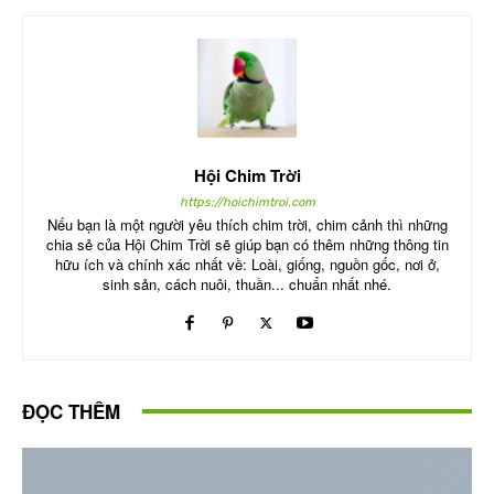
Hội Chim Trời
https://hoichimtroi.com
Nếu bạn là một người yêu thích chim trời, chim cảnh thì những
chia sẻ của Hội Chim Trời sẽ giúp bạn có thêm những thông tin
hữu ích và chính xác nhất về: Loài, giống, nguồn gốc, nơi ở,
sinh sản, cách nuôi, thuần... chuẩn nhất nhé.
ĐỌC THÊM