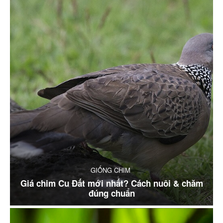
GIỐNG CHIM
Giá chim Cu Đất mới nhất? Cách nuôi & chăm
đúng chuẩn