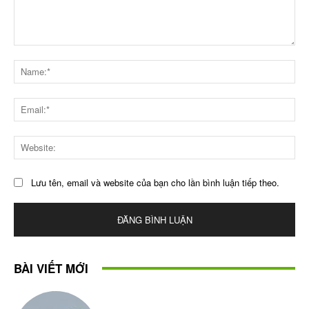
Bình
luận
Na
Ema
Web
Lưu tên, email và website của bạn cho lần bình luận tiếp theo.
BÀI VIẾT MỚI