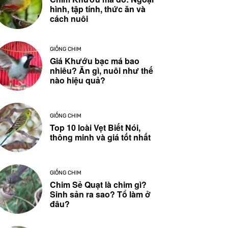
hình, tập tính, thức ăn và
cách nuôi
GIỐNG CHIM
Giá Khướu bạc má bao
nhiêu? Ăn gì, nuôi như thế
nào hiệu quả?
GIỐNG CHIM
Top 10 loài Vẹt Biết Nói,
thông minh và giá tốt nhất
GIỐNG CHIM
Chim Sẻ Quạt là chim gì?
Sinh sản ra sao? Tổ làm ở
đâu?