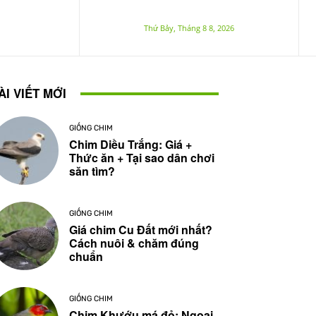
Thứ Bảy, Tháng 8 8, 2026
ÀI VIẾT MỚI
GIỐNG CHIM
Chim Diều Trắng: Giá +
Thức ăn + Tại sao dân chơi
săn tìm?
GIỐNG CHIM
Giá chim Cu Đất mới nhất?
Cách nuôi & chăm đúng
chuẩn
GIỐNG CHIM
Chim Khướu má đỏ: Ngoại