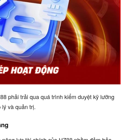
 phải trải qua quá trình kiểm duyệt kỹ lưỡng
lý và quản trị.
ầng
 năng lực tài chính của HZ88 nhằm đảm bảo