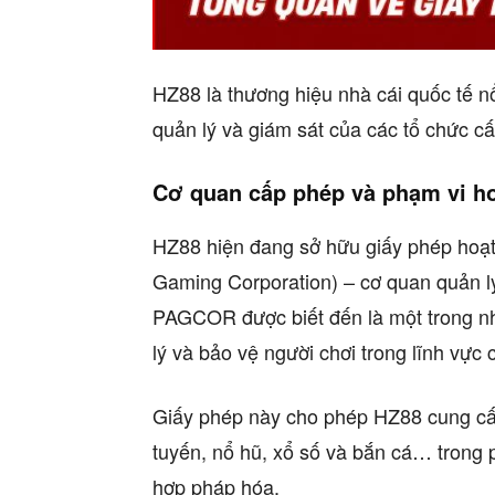
HZ88 là thương hiệu nhà cái quốc tế nổ
quản lý và giám sát của các tổ chức cấ
Cơ quan cấp phép và phạm vi h
HZ88 hiện đang sở hữu giấy phép ho
Gaming Corporation) – cơ quan quản lý 
PAGCOR được biết đến là một trong nh
lý và bảo vệ người chơi trong lĩnh vực 
Giấy phép này cho phép HZ88 cung cấp
tuyến, nổ hũ, xổ số và bắn cá… trong 
hợp pháp hóa.