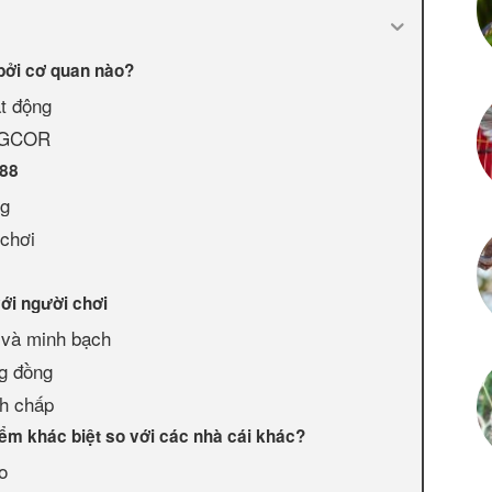
bởi cơ quan nào?
t động
PAGCOR
Z88
ng
 chơi
với người chơi
 và minh bạch
ng đồng
nh chấp
iểm khác biệt so với các nhà cái khác?
o