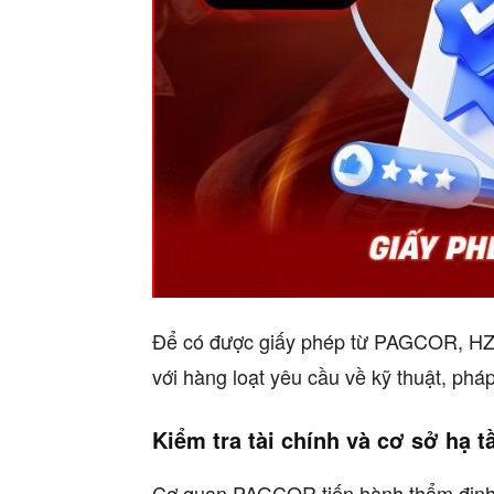
Để có được giấy phép từ PAGCOR, HZ88
với hàng loạt yêu cầu về kỹ thuật, pháp 
Kiểm tra tài chính và cơ sở hạ t
Cơ quan PAGCOR tiến hành thẩm định