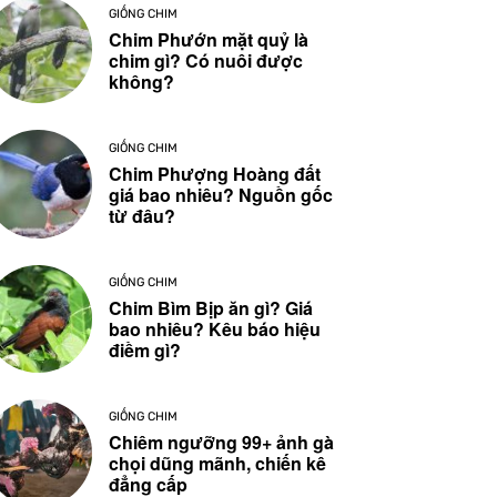
GIỐNG CHIM
Chim Phướn mặt quỷ là
chim gì? Có nuôi được
không?
GIỐNG CHIM
Chim Phượng Hoàng đất
giá bao nhiêu? Nguồn gốc
từ đâu?
GIỐNG CHIM
Chim Bìm Bịp ăn gì? Giá
bao nhiêu? Kêu báo hiệu
điềm gì?
GIỐNG CHIM
Chiêm ngưỡng 99+ ảnh gà
chọi dũng mãnh, chiến kê
đẳng cấp