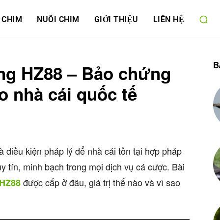
 CHIM
NUÔI CHIM
GIỚI THIỆU
LIÊN HỆ
B
ộng HZ88 – Bảo chứng
o nhà cái quốc tế
 điều kiện pháp lý để nhà cái tồn tại hợp pháp
y tín, minh bạch trong mọi dịch vụ cá cược. Bài
được cấp ở đâu, giá trị thế nào và vì sao
HZ88