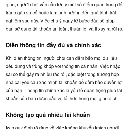
giản, người chơi vẫn cần lưu ý một số điểm quan trọng để
tránh gặp sự cố hoặc làm ảnh hưởng đến quá trình trải
nghiệm sau này. Việc chú ý ngay từ bước đầu sẽ giúp
bạn sử dụng tài khoản an toàn, thuận lợi và ít xảy ra rủi ro.
Điền thông tin đầy đủ và chính xác
Khi điền thông tin, người chơi cần đảm bảo mọi dữ liệu
đều đúng và trùng khớp với thông tin cá nhân. Việc nhập
sai có thể gây ra nhiều rắc rối, đặc biệt trong trường hợp
nhà cái yêu cầu xác minh tài khoản để đảm bảo quyền lợi
của bạn. Thông tin chính xác là yếu tố quan trọng giúp tài
khoản của bạn được bảo vệ tốt hơn trong mọi giao dịch.
Không tạo quá nhiều tài khoản
Iwin quy định rõ ràng về việc không khuyến khích người