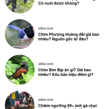
Có nuôi được không?
GIỐNG CHIM
Chim Phượng Hoàng đất giá bao
nhiêu? Nguồn gốc từ đâu?
GIỐNG CHIM
Chim Bìm Bịp ăn gì? Giá bao
nhiêu? Kêu báo hiệu điềm gì?
GIỐNG CHIM
Chiêm ngưỡng 99+ ảnh gà chọi