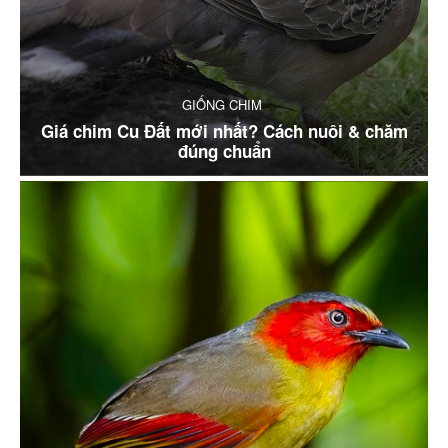
GIỐNG CHIM
Giá chim Cu Đất mới nhất? Cách nuôi & chăm
đúng chuẩn