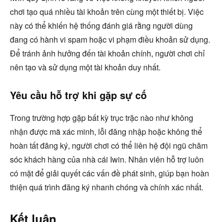
chơi tạo quá nhiều tài khoản trên cùng một thiết bị. Việc
này có thể khiến hệ thống đánh giá rằng người dùng
đang có hành vi spam hoặc vi phạm điều khoản sử dụng.
Để tránh ảnh hưởng đến tài khoản chính, người chơi chỉ
nên tạo và sử dụng một tài khoản duy nhất.
Yêu cầu hỗ trợ khi gặp sự cố
Trong trường hợp gặp bất kỳ trục trặc nào như không
nhận được mã xác minh, lỗi đăng nhập hoặc không thể
hoàn tất đăng ký, người chơi có thể liên hệ đội ngũ chăm
sóc khách hàng của nhà cái Iwin. Nhân viên hỗ trợ luôn
có mặt để giải quyết các vấn đề phát sinh, giúp bạn hoàn
thiện quá trình đăng ký nhanh chóng và chính xác nhất.
Kết luận