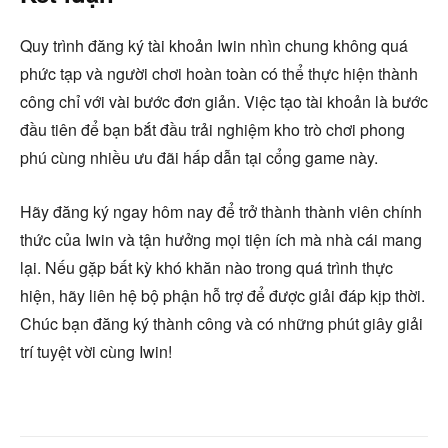
Quy trình đăng ký tài khoản Iwin nhìn chung không quá
phức tạp và người chơi hoàn toàn có thể thực hiện thành
công chỉ với vài bước đơn giản. Việc tạo tài khoản là bước
đầu tiên để bạn bắt đầu trải nghiệm kho trò chơi phong
phú cùng nhiều ưu đãi hấp dẫn tại cổng game này.
Hãy đăng ký ngay hôm nay để trở thành thành viên chính
thức của Iwin và tận hưởng mọi tiện ích mà nhà cái mang
lại. Nếu gặp bất kỳ khó khăn nào trong quá trình thực
hiện, hãy liên hệ bộ phận hỗ trợ để được giải đáp kịp thời.
Chúc bạn đăng ký thành công và có những phút giây giải
trí tuyệt vời cùng Iwin!