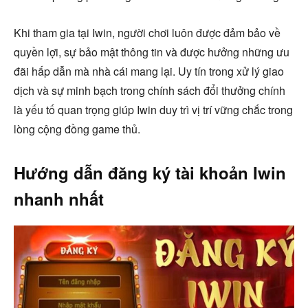
Khi tham gia tại Iwin, người chơi luôn được đảm bảo về
quyền lợi, sự bảo mật thông tin và được hưởng những ưu
đãi hấp dẫn mà nhà cái mang lại. Uy tín trong xử lý giao
dịch và sự minh bạch trong chính sách đổi thưởng chính
là yếu tố quan trọng giúp Iwin duy trì vị trí vững chắc trong
lòng cộng đồng game thủ.
Hướng dẫn đăng ký tài khoản Iwin
nhanh nhất