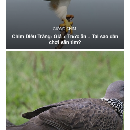
GIỐNG CHIM
Chim Diều Trắng: Giá + Thức ăn + Tại sao dân
chơi săn tìm?