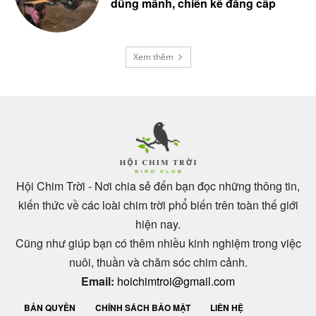
dũng mãnh, chiến kê đẳng cấp
Xem thêm
Hội Chim Trời - Nơi chia sẻ đến bạn đọc những thông tin,
kiến thức về các loài chim trời phổ biến trên toàn thế giới
hiện nay.
Cũng như giúp bạn có thêm nhiều kinh nghiệm trong việc
nuôi, thuần và chăm sóc chim cảnh.
Email:
hoichimtroi@gmail.com
BẢN QUYỀN
CHÍNH SÁCH BẢO MẬT
LIÊN HỆ