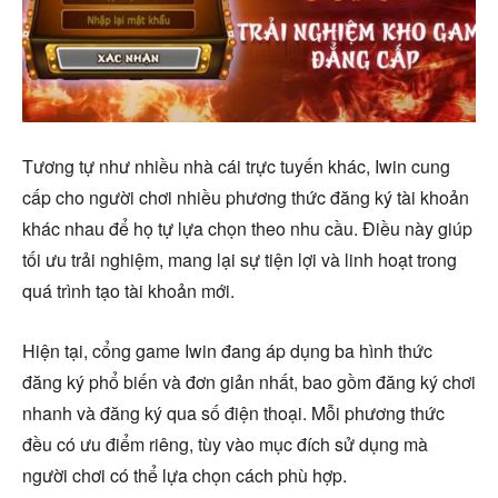
Tương tự như nhiều nhà cái trực tuyến khác, Iwin cung
cấp cho người chơi nhiều phương thức đăng ký tài khoản
khác nhau để họ tự lựa chọn theo nhu cầu. Điều này giúp
tối ưu trải nghiệm, mang lại sự tiện lợi và linh hoạt trong
quá trình tạo tài khoản mới.
Hiện tại, cổng game Iwin đang áp dụng ba hình thức
đăng ký phổ biến và đơn giản nhất, bao gồm đăng ký chơi
nhanh và đăng ký qua số điện thoại. Mỗi phương thức
đều có ưu điểm riêng, tùy vào mục đích sử dụng mà
người chơi có thể lựa chọn cách phù hợp.