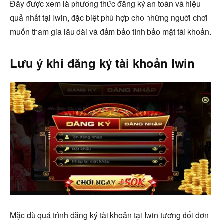
Đây được xem là phương thức đăng ký an toàn và hiệu
quả nhất tại Iwin, đặc biệt phù hợp cho những người chơi
muốn tham gia lâu dài và đảm bảo tính bảo mật tài khoản.
Lưu ý khi đăng ký tài khoản Iwin
Mặc dù quá trình đăng ký tài khoản tại Iwin tương đối đơn