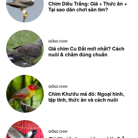
Chim Diều Trắng: Giá + Thức ăn +
Tại sao dân chơi săn tìm?
GIỐNG CHIM
Giá chim Cu Đất mới nhất? Cách
nuôi & chăm đúng chuẩn
GIỐNG CHIM
Chim Khướu má đỏ: Ngoại hình,
tập tính, thức ăn và cách nuôi
GIỐNG CHIM