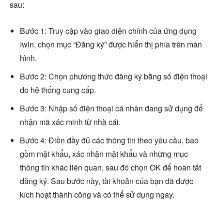
sau:
Bước 1: Truy cập vào giao diện chính của ứng dụng
Iwin, chọn mục “Đăng ký” được hiển thị phía trên màn
hình.
Bước 2: Chọn phương thức đăng ký bằng số điện thoại
do hệ thống cung cấp.
Bước 3: Nhập số điện thoại cá nhân đang sử dụng để
nhận mã xác minh từ nhà cái.
Bước 4: Điền đầy đủ các thông tin theo yêu cầu, bao
gồm mật khẩu, xác nhận mật khẩu và những mục
thông tin khác liên quan, sau đó chọn OK để hoàn tất
đăng ký. Sau bước này, tài khoản của bạn đã được
kích hoạt thành công và có thể sử dụng ngay.