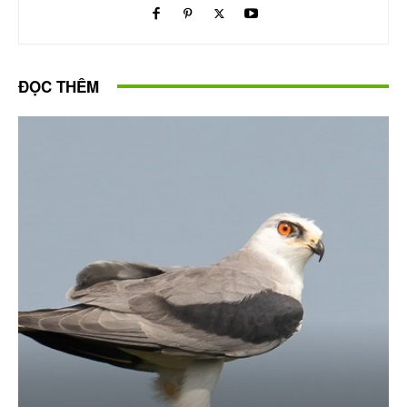
ĐỌC THÊM