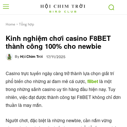
Home
Tổng hợp
Kinh nghiệm chơi casino F8BET
thành công 100% cho newbie
By
Hội Chim Trời
17/11/2025
Casino trực tuyến ngày càng trở thành lựa chọn giải trí
phổ biến cho những ai đam mê cá cược,
f8bet
là một
trong những sảnh casino uy tín hàng đầu hiện nay. Tuy
nhiên, việc đạt được thành công tại F8BET không chỉ đơn
thuần là may mắn.
Người chơi, đặc biệt là những newbie, cần nắm vững