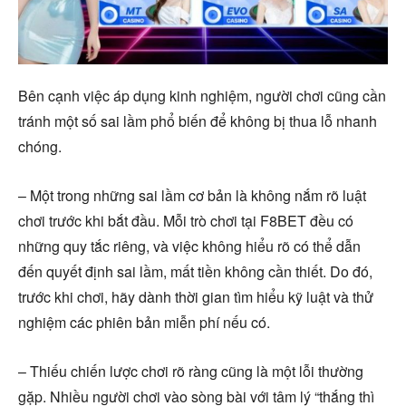
Bên cạnh việc áp dụng kinh nghiệm, người chơi cũng cần
tránh một số sai lầm phổ biến để không bị thua lỗ nhanh
chóng.
– Một trong những sai lầm cơ bản là không nắm rõ luật
chơi trước khi bắt đầu. Mỗi trò chơi tại F8BET đều có
những quy tắc riêng, và việc không hiểu rõ có thể dẫn
đến quyết định sai lầm, mất tiền không cần thiết. Do đó,
trước khi chơi, hãy dành thời gian tìm hiểu kỹ luật và thử
nghiệm các phiên bản miễn phí nếu có.
– Thiếu chiến lược chơi rõ ràng cũng là một lỗi thường
gặp. Nhiều người chơi vào sòng bài với tâm lý “thắng thì