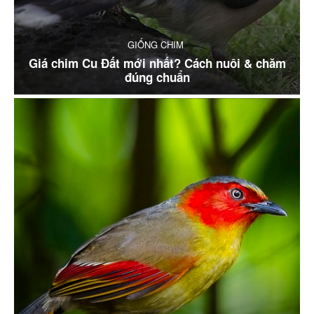
GIỐNG CHIM
Giá chim Cu Đất mới nhất? Cách nuôi & chăm
đúng chuẩn