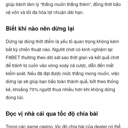
giúp tránh tâm lý “thắng muốn thắng thêm”, đồng thời bảo
vệ vốn và tối đa hóa lợi nhuận dài hạn.
Biết khi nào nên dừng lại
Dừng lại đúng thời điểm là yếu tố quan trọng không kém
bất kỳ chiến thuật nào. Người chơi có kinh nghiệm tại
F8BET thường theo dõi sát sao thời gian và kết quả chơi
để tránh bị cuốn vào vòng xoáy cá cược, dẫn đến mất
kiểm soát. Nếu đã đạt được mức thắng mong muốn, việc
dừng lại sẽ giúp bạn bảo toàn thành quả, bởi theo thống
kê, khoảng 70% người thua nhiều hơn khi không dừng
đúng lúc.
Đọc vị nhà cái qua tốc độ chia bài
Trong các game casino, tốc độ chia bài của dealer có thể