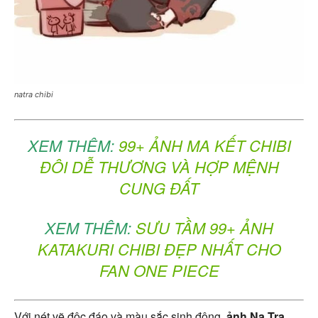
natra chibi
XEM THÊM:
99+ ẢNH MA KẾT CHIBI
ĐÔI DỄ THƯƠNG VÀ HỢP MỆNH
CUNG ĐẤT
XEM THÊM:
SƯU TẦM 99+ ẢNH
KATAKURI CHIBI ĐẸP NHẤT CHO
FAN ONE PIECE
Với nét vẽ độc đáo và màu sắc sinh động,
ảnh Na Tra