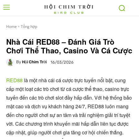
Home
Tổng hợp
Nhà Cái RED88 – Đánh Giá Trò
Chơi Thể Thao, Casino Và Cá Cược
By
Hội Chim Trời
16/03/2026
RED88
là một nhà cái cá cược trực tuyến nổi bật, cung
cấp một loạt các trò chơi từ cá cược thể thao, casino trực
tuyến đến các trò chơi slot đầy hấp dẫn. Với hệ thống bảo
mật cao và dịch vụ khách hàng 24/7, RED88 luôn mang
đến cho người chơi sự an tâm và trải nghiệm giải trí tuyệt
vời. Các chương trình khuyến mãi hấp dẫn liên tục được
cập nhật, giúp người chơi gia tăng cơ hội chiến thắng.