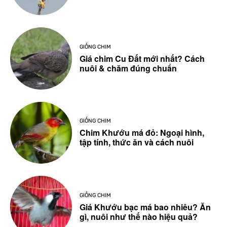
GIỐNG CHIM
Giá chim Cu Đất mới nhất? Cách
nuôi & chăm đúng chuẩn
GIỐNG CHIM
Chim Khướu má đỏ: Ngoại hình,
tập tính, thức ăn và cách nuôi
GIỐNG CHIM
Giá Khướu bạc má bao nhiêu? Ăn
gì, nuôi như thế nào hiệu quả?