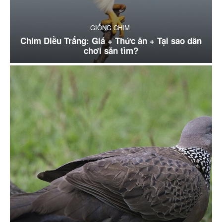
GIỐNG CHIM
Chim Diều Trắng: Giá + Thức ăn + Tại sao dân
chơi săn tìm?