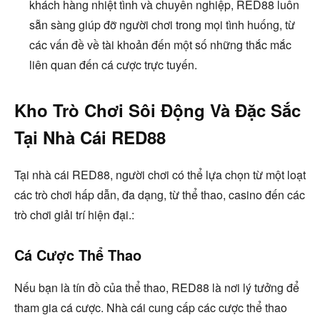
khách hàng nhiệt tình và chuyên nghiệp, RED88 luôn
sẵn sàng giúp đỡ người chơi trong mọi tình huống, từ
các vấn đề về tài khoản đến một số những thắc mắc
liên quan đến cá cược trực tuyến.
Kho Trò Chơi Sôi Động Và Đặc Sắc
Tại Nhà Cái RED88
Tại nhà cái RED88, người chơi có thể lựa chọn từ một loạt
các trò chơi hấp dẫn, đa dạng, từ thể thao, casino đến các
trò chơi giải trí hiện đại.:
Cá Cược Thể Thao
Nếu bạn là tín đồ của thể thao, RED88 là nơi lý tưởng để
tham gia cá cược. Nhà cái cung cấp các cược thể thao