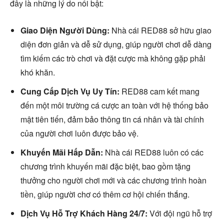
đây là những lý do nổi bật:
Giao Diện Người Dùng:
Nhà cái RED88 sở hữu giao
diện đơn giản và dễ sử dụng, giúp người chơi dễ dàng
tìm kiếm các trò chơi và đặt cược mà không gặp phải
khó khăn.
Cung Cấp Dịch Vụ Uy Tín:
RED88 cam kết mang
đến một môi trường cá cược an toàn với hệ thống bảo
mật tiên tiến, đảm bảo thông tin cá nhân và tài chính
của người chơi luôn được bảo vệ.
Khuyến Mãi Hấp Dẫn:
Nhà cái RED88 luôn có các
chương trình khuyến mãi đặc biệt, bao gồm tặng
thưởng cho người chơi mới và các chương trình hoàn
tiền, giúp người chơ có thêm cơ hội chiến thắng.
Dịch Vụ Hỗ Trợ Khách Hàng 24/7:
Với đội ngũ hỗ trợ