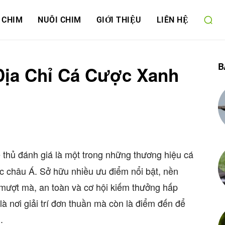
 CHIM
NUÔI CHIM
GIỚI THIỆU
LIÊN HỆ
B
Địa Chỉ Cá Cược Xanh
hủ đánh giá là một trong những thương hiệu cá
ực châu Á. Sở hữu nhiều ưu điểm nổi bật, nền
í mượt mà, an toàn và cơ hội kiếm thưởng hấp
à nơi giải trí đơn thuần mà còn là điểm đến để
.