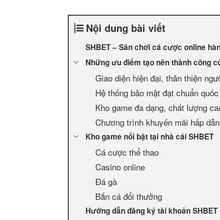
Nội dung bài viết
SHBET – Sân chơi cá cược online hà
Những ưu điểm tạo nên thành công c
Giao diện hiện đại, thân thiện ngư
Hệ thống bảo mật đạt chuẩn quốc
Kho game đa dạng, chất lượng ca
Chương trình khuyến mãi hấp dẫn
Kho game nổi bật tại nhà cái SHBET
Cá cược thể thao
Casino online
Đá gà
Bắn cá đổi thưởng
Hướng dẫn đăng ký tài khoản SHBET