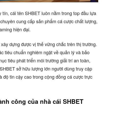
y tín, cái tên SHBET luôn nằm trong top đầu lựa
 chuyên cung cấp sản phẩm cá cược chất lượng,
aming hiện đại.
ây dựng được vị thế vững chắc trên thị trường.
ác tiêu chuẩn nghiêm ngặt về quản lý và bảo
c tiêu phát triển môi trường giải trí an toàn,
, SHBET sở hữu lượng lớn người dùng truy cập
 độ tin cậy cao trong cộng đồng cá cược trực
ành công của nhà cái SHBET