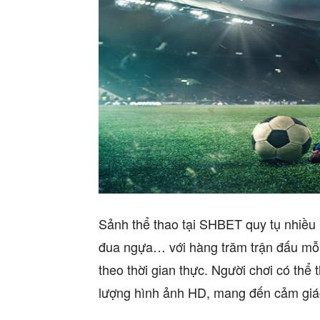
Sảnh thể thao tại SHBET quy tụ nhiều 
đua ngựa… với hàng trăm trận đấu mỗi 
theo thời gian thực. Người chơi có thể t
lượng hình ảnh HD, mang đến cảm giá