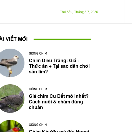
Thứ Sáu, Tháng 8 7, 2026
ÀI VIẾT MỚI
GIỐNG CHIM
Chim Diều Trắng: Giá +
Thức ăn + Tại sao dân chơi
săn tìm?
GIỐNG CHIM
Giá chim Cu Đất mới nhất?
Cách nuôi & chăm đúng
chuẩn
GIỐNG CHIM
Chim Khướu má đỏ: Ngoại