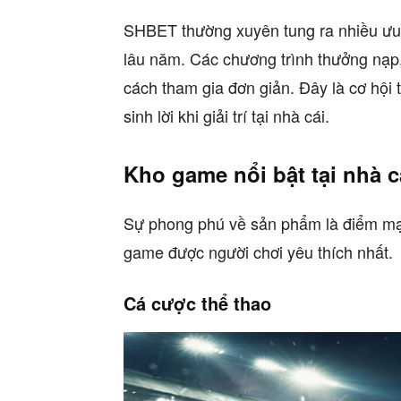
SHBET thường xuyên tung ra nhiều ưu 
lâu năm. Các chương trình thưởng nạp, 
cách tham gia đơn giản. Đây là cơ hội 
sinh lời khi giải trí tại nhà cái.
Kho game nổi bật tại nhà 
Sự phong phú về sản phẩm là điểm mạ
game được người chơi yêu thích nhất.
Cá cược thể thao