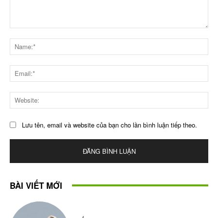
Bình
luận
Na
Ema
Web
Lưu tên, email và website của bạn cho lần bình luận tiếp theo.
BÀI VIẾT MỚI