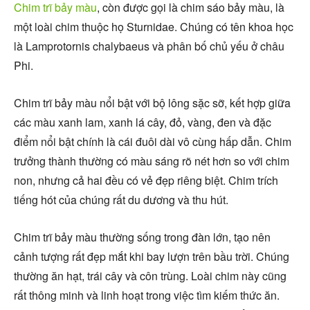
Chim trĩ bảy màu
, còn được gọi là chim sáo bảy màu, là
một loài chim thuộc họ Sturnidae. Chúng có tên khoa học
là Lamprotornis chalybaeus và phân bố chủ yếu ở châu
Phi.
Chim trĩ bảy màu nổi bật với bộ lông sặc sỡ, kết hợp giữa
các màu xanh lam, xanh lá cây, đỏ, vàng, đen và đặc
điểm nổi bật chính là cái đuôi dài vô cùng hấp dẫn. Chim
trưởng thành thường có màu sáng rõ nét hơn so với chim
non, nhưng cả hai đều có vẻ đẹp riêng biệt. Chim trích
tiếng hót của chúng rất du dương và thu hút.
Chim trĩ bảy màu thường sống trong đàn lớn, tạo nên
cảnh tượng rất đẹp mắt khi bay lượn trên bầu trời. Chúng
thường ăn hạt, trái cây và côn trùng. Loài chim này cũng
rất thông minh và linh hoạt trong việc tìm kiếm thức ăn.