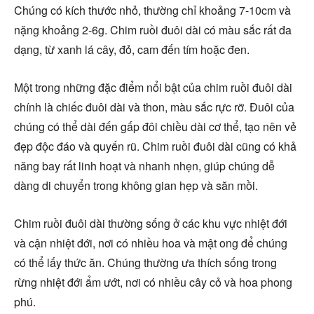
Chúng có kích thước nhỏ, thường chỉ khoảng 7-10cm và
nặng khoảng 2-6g. Chim ruồi đuôi dài có màu sắc rất đa
dạng, từ xanh lá cây, đỏ, cam đến tím hoặc đen.
Một trong những đặc điểm nổi bật của chim ruồi đuôi dài
chính là chiếc đuôi dài và thon, màu sắc rực rỡ. Đuôi của
chúng có thể dài đến gấp đôi chiều dài cơ thể, tạo nên vẻ
đẹp độc đáo và quyến rũ. Chim ruồi đuôi dài cũng có khả
năng bay rất linh hoạt và nhanh nhẹn, giúp chúng dễ
dàng di chuyển trong không gian hẹp và săn mồi.
Chim ruồi đuôi dài thường sống ở các khu vực nhiệt đới
và cận nhiệt đới, nơi có nhiều hoa và mật ong để chúng
có thể lấy thức ăn. Chúng thường ưa thích sống trong
rừng nhiệt đới ẩm ướt, nơi có nhiều cây cỏ và hoa phong
phú.