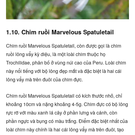
1.10. Chim ruồi Marvelous Spatuletail
Chim ruồi Marvelous Spatuletail, còn được gọi là chim
ruồi lông vẩy kỳ diệu, là một loài chim thuộc họ
Trochilidae, phân bố ở vùng núi cao của Peru. Loài chim
này nổi tiếng với bộ lông đẹp mắt và đặc biệt là hai cái
lông vẩy mà trên đuôi của chim đực.
Chim ruồi Marvelous Spatuletail có kích thước nhỏ, chỉ
khoảng 10cm và nặng khoảng 4-5g. Chim đực có bộ lông
rực rỡ với màu xanh lá cây ở phần lưng và cánh, còn
phần ngực và bụng có màu trắng. Điểm đặc biệt nhất của
loài chim này chính là hai cái lông vẩy mà trên đuôi, tạo