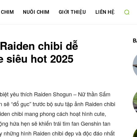
 CHIM
NUÔI CHIM
GIỚI THIỆU
LIÊN HỆ
B
Raiden chibi dễ
 siêu hot 2025
 biệt yêu thích Raiden Shogun – Nữ thần Sấm
 sẽ “đổ gục” trước bộ sưu tập ảnh Raiden chibi
iden chibi mang phong cách hoạt hình cute,
ộng hứa hẹn sẽ khiến trái tim fan Genshin tan
 những hình Raiden chibi đẹp và độc đáo nhất