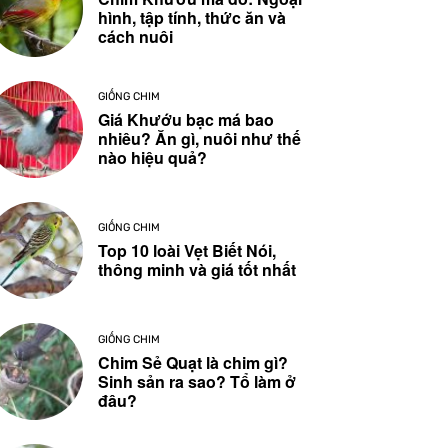
hình, tập tính, thức ăn và
cách nuôi
GIỐNG CHIM
Giá Khướu bạc má bao
nhiêu? Ăn gì, nuôi như thế
nào hiệu quả?
GIỐNG CHIM
Top 10 loài Vẹt Biết Nói,
thông minh và giá tốt nhất
GIỐNG CHIM
Chim Sẻ Quạt là chim gì?
Sinh sản ra sao? Tổ làm ở
đâu?