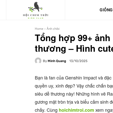
GIỐNG
Home
Ảnh chibi
Tổng hợp 99+ ảnh 
thương – Hình cute
By
Minh Quang
13/10/2025
Bạn là fan của Genshin Impact và đặc
quyền uy, xinh đẹp? Vậy chắc chắn bạn
siêu dễ thương này! Những hình vẽ Ra
gương mặt tròn trịa và biểu cảm sinh đ
chảy. Cùng
xem ngay
hoichimtroi.com