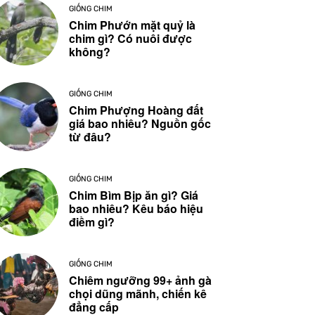
GIỐNG CHIM
Chim Phướn mặt quỷ là
chim gì? Có nuôi được
không?
GIỐNG CHIM
Chim Phượng Hoàng đất
giá bao nhiêu? Nguồn gốc
từ đâu?
GIỐNG CHIM
Chim Bìm Bịp ăn gì? Giá
bao nhiêu? Kêu báo hiệu
điềm gì?
GIỐNG CHIM
Chiêm ngưỡng 99+ ảnh gà
chọi dũng mãnh, chiến kê
đẳng cấp