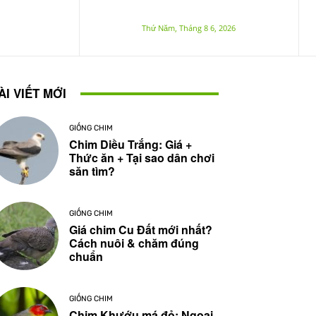
Thứ Năm, Tháng 8 6, 2026
ÀI VIẾT MỚI
GIỐNG CHIM
Chim Diều Trắng: Giá +
Thức ăn + Tại sao dân chơi
săn tìm?
GIỐNG CHIM
Giá chim Cu Đất mới nhất?
Cách nuôi & chăm đúng
chuẩn
GIỐNG CHIM
Chim Khướu má đỏ: Ngoại