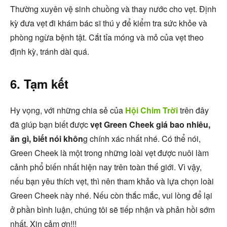
Thường xuyên vệ sinh chuồng và thay nước cho vẹt. Định
kỳ đưa vẹt đi khám bác sĩ thú y để kiểm tra sức khỏe và
phòng ngừa bệnh tật. Cắt tỉa móng và mỏ của vẹt theo
định kỳ, tránh dài quá.
6. Tạm kết
Hy vọng, với những chia sẻ của
Hội Chim Trời
trên đây
đã giúp bạn biết được
vẹt Green Cheek giá bao nhiêu,
ăn gì, biết nói khôn
g chính xác nhất nhé. Có thể nói,
Green Cheek là một trong những loài vẹt được nuôi làm
cảnh phổ biến nhất hiện nay trên toàn thế giới. Vì vậy,
nếu bạn yêu thích vẹt, thì nên tham khảo và lựa chọn loài
Green Cheek này nhé. Nếu còn thắc mắc, vui lòng để lại
ở phần bình luận, chúng tôi sẽ tiếp nhận và phản hồi sớm
nhất. Xin cảm ơn!!!