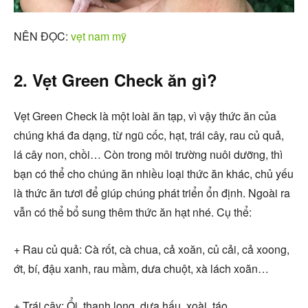
NÊN ĐỌC:
vẹt nam mỹ
2. Vẹt Green Check ăn gì?
Vẹt Green Check là một loài ăn tạp, vì vậy thức ăn của
chúng khá đa dạng, từ ngũ cốc, hạt, trái cây, rau củ quả,
lá cây non, chồi… Còn trong môi trường nuôi dưỡng, thì
bạn có thể cho chúng ăn nhiều loại thức ăn khác, chủ yếu
là thức ăn tươi để giúp chúng phát triển ổn định. Ngoài ra
vẫn có thể bổ sung thêm thức ăn hạt nhé. Cụ thể:
+ Rau củ quả: Cà rốt, cà chua, cả xoăn, củ cải, cả xoong,
ớt, bí, đậu xanh, rau mầm, dưa chuột, xà lách xoăn…
+ Trái cây: Ổi, thanh long, dưa hấu, xoài, táo…