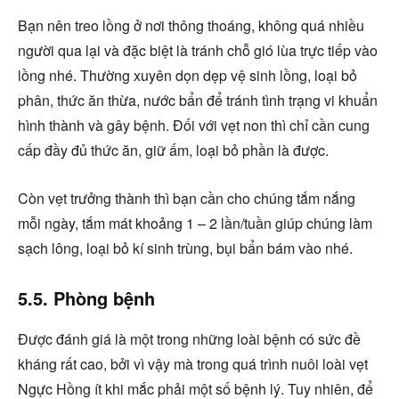
Bạn nên treo lồng ở nơi thông thoáng, không quá nhiều
người qua lại và đặc biệt là tránh chỗ gió lùa trực tiếp vào
lồng nhé. Thường xuyên dọn dẹp vệ sinh lồng, loại bỏ
phân, thức ăn thừa, nước bẩn để tránh tình trạng vi khuẩn
hình thành và gây bệnh. Đối với vẹt non thì chỉ cần cung
cấp đầy đủ thức ăn, giữ ấm, loại bỏ phần là được.
Còn vẹt trưởng thành thì bạn cần cho chúng tắm nắng
mỗi ngày, tắm mát khoảng 1 – 2 lần/tuần giúp chúng làm
sạch lông, loại bỏ kí sinh trùng, bụi bẩn bám vào nhé.
5.5. Phòng bệnh
Được đánh giá là một trong những loài bệnh có sức đề
kháng rất cao, bởi vì vậy mà trong quá trình nuôi loài vẹt
Ngực Hồng ít khi mắc phải một số bệnh lý. Tuy nhiên, để