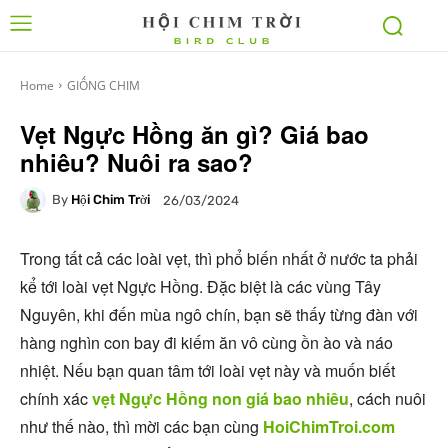
Home
GIỐNG CHIM
Vẹt Ngực Hồng ăn gì? Giá bao
nhiêu? Nuôi ra sao?
By
Hội Chim Trời
26/03/2024
Trong tất cả các loài vẹt, thì phổ biến nhất ở nước ta phải
kể tới loài vẹt Ngực Hồng. Đặc biệt là các vùng Tây
Nguyên, khi đến mùa ngô chín, bạn sẽ thấy từng đàn với
hàng nghìn con bay đi kiếm ăn vô cùng ồn ào và náo
nhiệt. Nếu bạn quan tâm tới loài vẹt này và muốn biết
chính xác
vẹt Ngực Hồng non giá bao nhiêu
, cách nuôi
như thế nào, thì mời các bạn cùng
HoiChimTroi.com