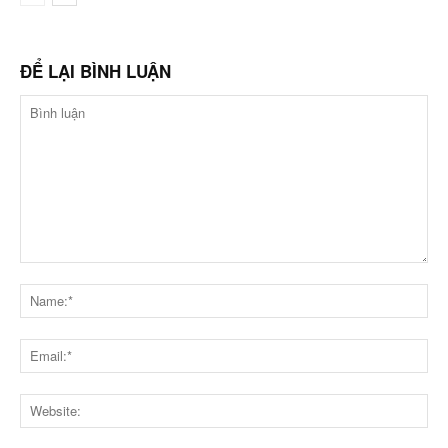
ĐỂ LẠI BÌNH LUẬN
Bình
luận
Na
Ema
Web