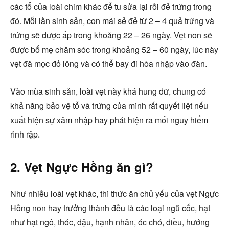
các tổ của loài chim khác để tu sửa lại rồi đẻ trứng trong
đó. Mỗi lần sinh sản, con mái sẻ đẻ từ 2 – 4 quả trứng và
trứng sẽ được ấp trong khoảng 22 – 26 ngày. Vẹt non sẽ
được bố mẹ chăm sóc trong khoảng 52 – 60 ngày, lúc này
vẹt đã mọc đỏ lông và có thể bay đi hòa nhập vào đàn.
Vào mùa sinh sản, loài vẹt này khá hung dữ, chung có
khả năng bảo vệ tổ và trứng của mình rất quyết liệt nếu
xuất hiện sự xâm nhập hay phát hiện ra mối nguy hiểm
rình rập.
2. Vẹt Ngực Hồng ăn gì?
Như nhiều loài vẹt khác, thì thức ăn chủ yếu của vẹt Ngực
Hồng non hay trưởng thành đều là các loại ngũ cốc, hạt
như hạt ngô, thóc, đậu, hạnh nhân, óc chó, điều, hướng