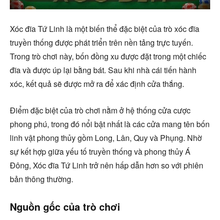
Xóc đĩa Tứ Linh là một biến thể đặc biệt của trò xóc đĩa
truyền thống được phát triển trên nền tảng trực tuyến.
Trong trò chơi này, bốn đồng xu được đặt trong một chiếc
đĩa và được úp lại bằng bát. Sau khi nhà cái tiến hành
xóc, kết quả sẽ được mở ra để xác định cửa thắng.
Điểm đặc biệt của trò chơi nằm ở hệ thống cửa cược
phong phú, trong đó nổi bật nhất là các cửa mang tên bốn
linh vật phong thủy gồm Long, Lân, Quy và Phụng. Nhờ
sự kết hợp giữa yếu tố truyền thống và phong thủy Á
Đông, Xóc đĩa Tứ Linh trở nên hấp dẫn hơn so với phiên
bản thông thường.
Nguồn gốc của trò chơi