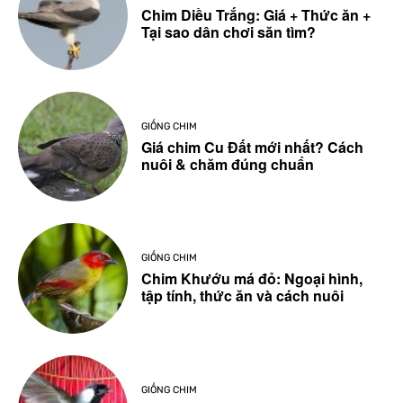
Chim Diều Trắng: Giá + Thức ăn +
Tại sao dân chơi săn tìm?
GIỐNG CHIM
Giá chim Cu Đất mới nhất? Cách
nuôi & chăm đúng chuẩn
GIỐNG CHIM
Chim Khướu má đỏ: Ngoại hình,
tập tính, thức ăn và cách nuôi
GIỐNG CHIM