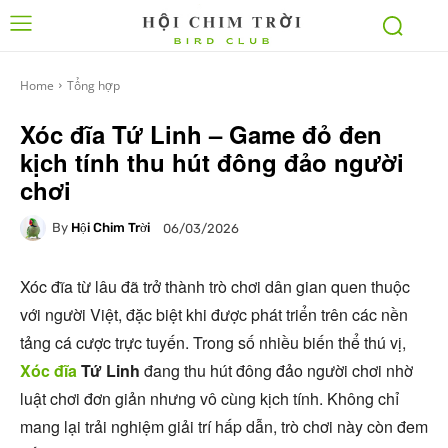
Home
Tổng hợp
Xóc đĩa Tứ Linh – Game đỏ đen
kịch tính thu hút đông đảo người
chơi
By
Hội Chim Trời
06/03/2026
Xóc đĩa từ lâu đã trở thành trò chơi dân gian quen thuộc
với người Việt, đặc biệt khi được phát triển trên các nền
tảng cá cược trực tuyến. Trong số nhiều biến thể thú vị,
Xóc đĩa
Tứ Linh
đang thu hút đông đảo người chơi nhờ
luật chơi đơn giản nhưng vô cùng kịch tính. Không chỉ
mang lại trải nghiệm giải trí hấp dẫn, trò chơi này còn đem