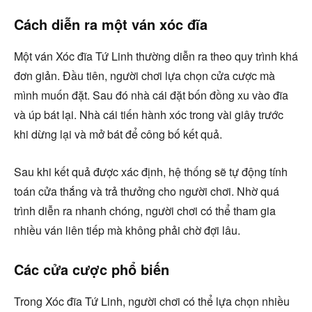
Cách diễn ra một ván xóc đĩa
Một ván Xóc đĩa Tứ Linh thường diễn ra theo quy trình khá
đơn giản. Đầu tiên, người chơi lựa chọn cửa cược mà
mình muốn đặt. Sau đó nhà cái đặt bốn đồng xu vào đĩa
và úp bát lại. Nhà cái tiến hành xóc trong vài giây trước
khi dừng lại và mở bát để công bố kết quả.
Sau khi kết quả được xác định, hệ thống sẽ tự động tính
toán cửa thắng và trả thưởng cho người chơi. Nhờ quá
trình diễn ra nhanh chóng, người chơi có thể tham gia
nhiều ván liên tiếp mà không phải chờ đợi lâu.
Các cửa cược phổ biến
Trong Xóc đĩa Tứ Linh, người chơi có thể lựa chọn nhiều