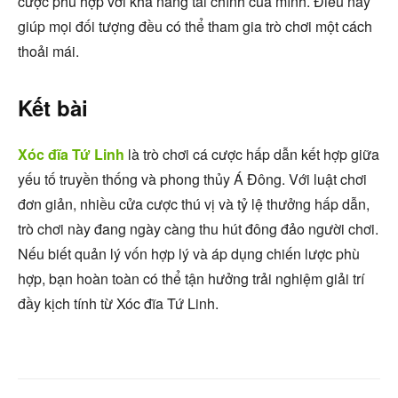
cược phù hợp với khả năng tài chính của mình. Điều này
giúp mọi đối tượng đều có thể tham gia trò chơi một cách
thoải mái.
Kết bài
Xóc đĩa Tứ Linh
là trò chơi cá cược hấp dẫn kết hợp giữa
yếu tố truyền thống và phong thủy Á Đông. Với luật chơi
đơn giản, nhiều cửa cược thú vị và tỷ lệ thưởng hấp dẫn,
trò chơi này đang ngày càng thu hút đông đảo người chơi.
Nếu biết quản lý vốn hợp lý và áp dụng chiến lược phù
hợp, bạn hoàn toàn có thể tận hưởng trải nghiệm giải trí
đầy kịch tính từ Xóc đĩa Tứ Linh.