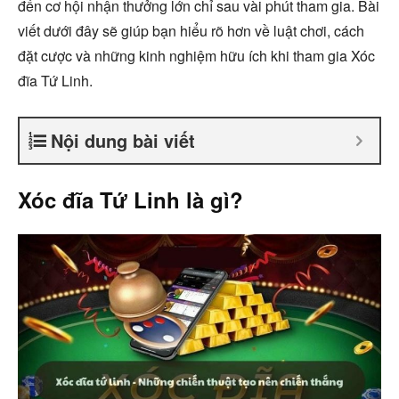
đến cơ hội nhận thưởng lớn chỉ sau vài phút tham gia. Bài
viết dưới đây sẽ giúp bạn hiểu rõ hơn về luật chơi, cách
đặt cược và những kinh nghiệm hữu ích khi tham gia Xóc
đĩa Tứ Linh.
Nội dung bài viết
Xóc đĩa Tứ Linh là gì?