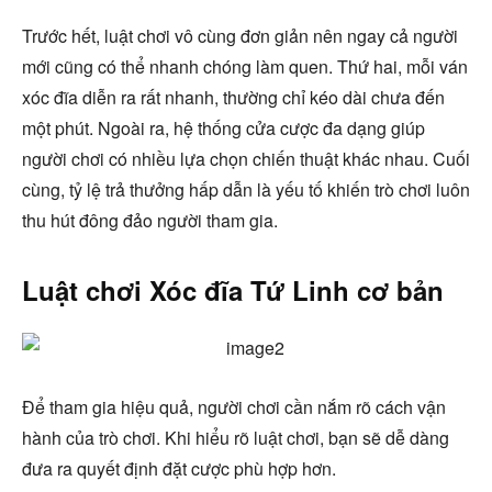
Trước hết, luật chơi vô cùng đơn giản nên ngay cả người
mới cũng có thể nhanh chóng làm quen. Thứ hai, mỗi ván
xóc đĩa diễn ra rất nhanh, thường chỉ kéo dài chưa đến
một phút. Ngoài ra, hệ thống cửa cược đa dạng giúp
người chơi có nhiều lựa chọn chiến thuật khác nhau. Cuối
cùng, tỷ lệ trả thưởng hấp dẫn là yếu tố khiến trò chơi luôn
thu hút đông đảo người tham gia.
Luật chơi Xóc đĩa Tứ Linh cơ bản
Để tham gia hiệu quả, người chơi cần nắm rõ cách vận
hành của trò chơi. Khi hiểu rõ luật chơi, bạn sẽ dễ dàng
đưa ra quyết định đặt cược phù hợp hơn.