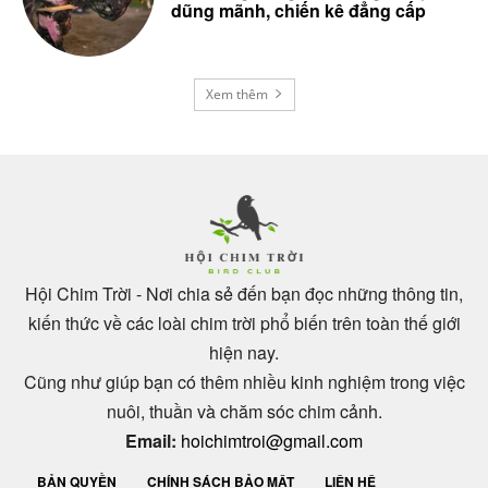
dũng mãnh, chiến kê đẳng cấp
Xem thêm
Hội Chim Trời - Nơi chia sẻ đến bạn đọc những thông tin,
kiến thức về các loài chim trời phổ biến trên toàn thế giới
hiện nay.
Cũng như giúp bạn có thêm nhiều kinh nghiệm trong việc
nuôi, thuần và chăm sóc chim cảnh.
Email:
hoichimtroi@gmail.com
BẢN QUYỀN
CHÍNH SÁCH BẢO MẬT
LIÊN HỆ