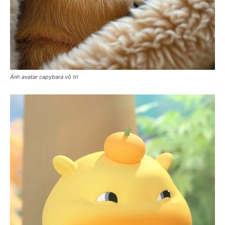
Ảnh avatar capybara vô tri