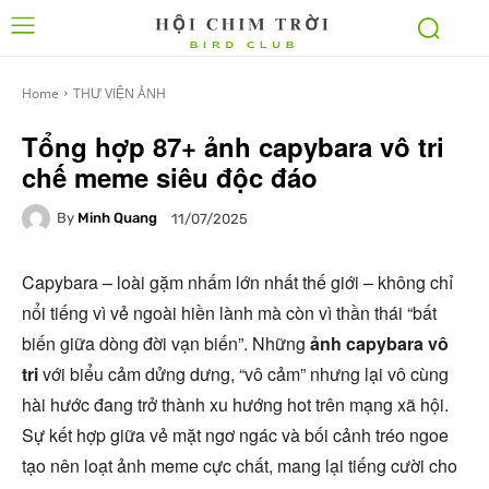
Home
THƯ VIỆN ẢNH
Tổng hợp 87+ ảnh capybara vô tri
chế meme siêu độc đáo
By
Minh Quang
11/07/2025
Capybara – loài gặm nhấm lớn nhất thế giới – không chỉ
nổi tiếng vì vẻ ngoài hiền lành mà còn vì thần thái “bất
biến giữa dòng đời vạn biến”. Những
ảnh capybara vô
tri
với biểu cảm dửng dưng, “vô cảm” nhưng lại vô cùng
hài hước đang trở thành xu hướng hot trên mạng xã hội.
Sự kết hợp giữa vẻ mặt ngơ ngác và bối cảnh tréo ngoe
tạo nên loạt ảnh meme cực chất, mang lại tiếng cười cho