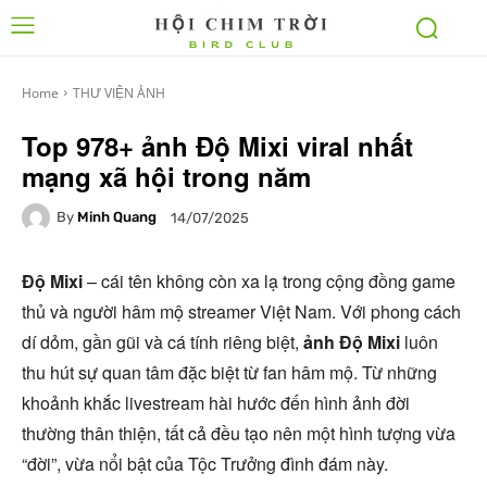
Home
THƯ VIỆN ẢNH
Top 978+ ảnh Độ Mixi viral nhất
mạng xã hội trong năm
By
Minh Quang
14/07/2025
Độ Mixi
– cái tên không còn xa lạ trong cộng đồng game
thủ và người hâm mộ streamer Việt Nam. Với phong cách
dí dỏm, gần gũi và cá tính riêng biệt,
ảnh Độ Mixi
luôn
thu hút sự quan tâm đặc biệt từ fan hâm mộ. Từ những
khoảnh khắc livestream hài hước đến hình ảnh đời
thường thân thiện, tất cả đều tạo nên một hình tượng vừa
“đời”, vừa nổi bật của Tộc Trưởng đình đám này.