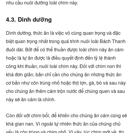
nhu cầu nuôi dưỡng loài chim này.
4.3. Dinh dưỡng
Dinh dưỡng, thức ăn là việc vô cùng quan trọng và đặc
biệt quan trọng nhất trong quá trình nuôi loài Bách Thanh
đuôi dài. Bởi để có thể thuần được loài chim này ăn cám
hoặc là tự ăn được là điều quyết định đến tỷ lệ thành
công khi thuần, nuôi loài chim này. Đối với chim non thì
khá đơn giản, bản chỉ cần cho chúng ăn những thức ăn
cơ bản như côn trùng nhỏ hoặc thịt lợn, gà, bò và sau này
cho chúng ăn thêm cám trộn nước để chúng quen và sau
này sẽ ăn cám là chính.
Còn đối với chim bổi, để khiến cho chúng ăn cám cũng sẽ
khá gian nan. Vì ngoài tự nhiên thức ăn của chúng chủ
yếu là côn trùng và chim nhỏ. Vì vậy, lúc chim mới về, thì