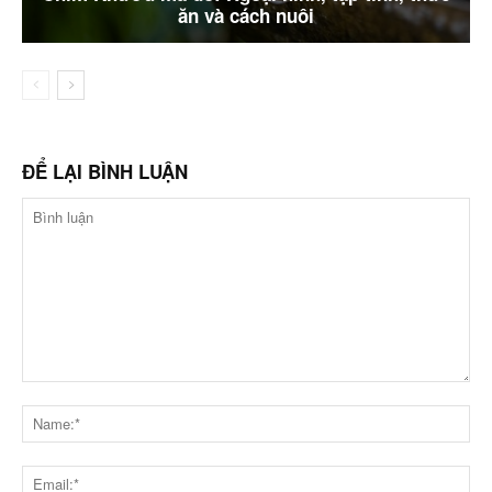
ăn và cách nuôi
ĐỂ LẠI BÌNH LUẬN
Bình
luận
Na
Ema