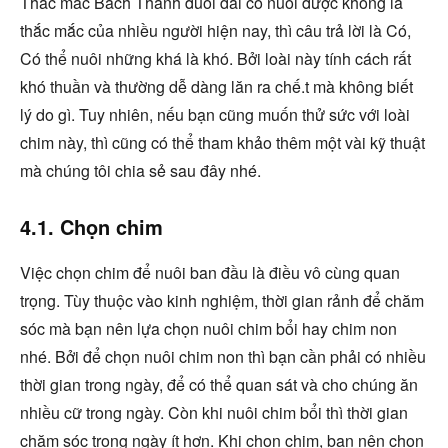
Thắc mắc Bách Thanh đuôi dài có nuôi được không là
thắc mắc của nhiều người hiện nay, thì câu trả lời là Có,
Có thể nuôi những khá là khó. Bởi loài này tính cách rất
khó thuần và thường dễ dàng lăn ra chế.t mà không biết
lý do gì. Tuy nhiên, nếu bạn cũng muốn thử sức với loài
chim này, thì cũng có thể tham khảo thêm một vài kỹ thuật
mà chúng tôi chia sẻ sau đây nhé.
4.1. Chọn chim
Việc chọn chim để nuôi ban đầu là điều vô cùng quan
trọng. Tùy thuộc vào kinh nghiệm, thời gian rảnh để chăm
sóc mà bạn nên lựa chọn nuôi chim bổi hay chim non
nhé. Bởi để chọn nuôi chim non thì bạn cần phải có nhiều
thời gian trong ngày, để có thể quan sát và cho chúng ăn
nhiều cữ trong ngày. Còn khi nuôi chim bổi thì thời gian
chăm sóc trong ngày ít hơn. Khi chọn chim, bạn nên chọn