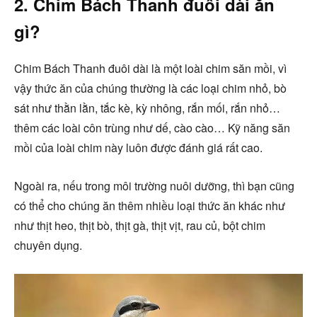
2. Chim Bách Thanh đuôi dài ăn
gì?
Chim Bách Thanh đuôi dài là một loài chim săn mồi, vì
vậy thức ăn của chúng thường là các loại chim nhỏ, bò
sát như thằn lằn, tắc kè, kỳ nhông, rắn mối, rắn nhỏ…
thêm các loài côn trùng như dế, cào cào… Kỹ năng săn
mồi của loài chim này luôn được đánh giá rất cao.
Ngoài ra, nếu trong môi trường nuôi dưỡng, thì bạn cũng
có thể cho chúng ăn thêm nhiều loại thức ăn khác như
như thịt heo, thịt bò, thịt gà, thịt vịt, rau củ, bột chim
chuyên dụng.