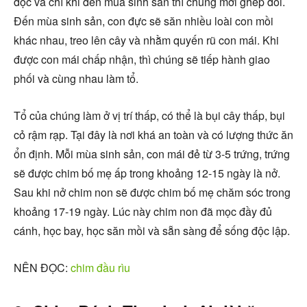
độc và chỉ khi đến mùa sinh sản thì chúng mới ghép đôi.
Đến mùa sinh sản, con đực sẽ săn nhiều loài con mồi
khác nhau, treo lên cây và nhằm quyến rũ con mái. Khi
được con mái chấp nhận, thì chúng sẽ tiếp hành giao
phối và cùng nhau làm tổ.
Tổ của chúng làm ở vị trí thấp, có thể là bụi cây thấp, bụi
cỏ rậm rạp. Tại đây là nơi khá an toàn và có lượng thức ăn
ổn định. Mỗi mùa sinh sản, con mái đẻ từ 3-5 trứng, trứng
sẽ được chim bố mẹ ấp trong khoảng 12-15 ngày là nở.
Sau khi nở chim non sẽ được chim bố mẹ chăm sóc trong
khoảng 17-19 ngày. Lúc này chim non đã mọc đầy đủ
cánh, học bay, học săn mồi và sẵn sàng để sống độc lập.
NÊN ĐỌC:
chim đầu rìu