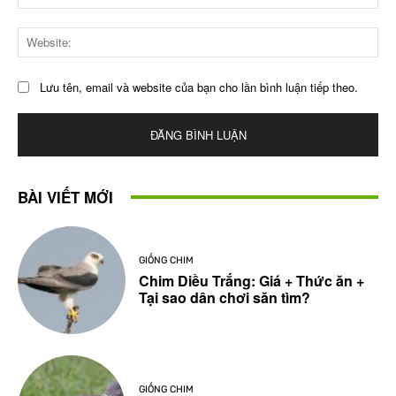
Web
Lưu tên, email và website của bạn cho lần bình luận tiếp theo.
BÀI VIẾT MỚI
GIỐNG CHIM
Chim Diều Trắng: Giá + Thức ăn +
Tại sao dân chơi săn tìm?
GIỐNG CHIM