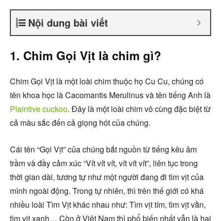
Nội dung bài viết
1. Chim Gọi Vịt là chim gì?
Chim Gọi Vịt là một loài chim thuộc họ Cu Cu, chúng có
tên khoa học là Cacomantis Merulinus và tên tiếng Anh là
Plaintive cuckoo
. Đây là một loài chim vô cùng đặc biệt từ
cả màu sắc đến cả giọng hót của chúng.
Cái tên “Gọi Vịt” của chúng bắt nguồn từ tiếng kêu âm
trầm và đầy cảm xúc “Vít vít vít, vít vít vít”, liên tục trong
thời gian dài, tương tự như một người đang đi tìm vịt của
mình ngoài động. Trong tự nhiên, thì trên thế giới có khá
nhiều loài Tìm Vịt khác nhau như: Tìm vịt tím, tìm vịt vằn,
tìm vịt xanh… Còn ở Việt Nam thì phổ biến nhất vẫn là hai