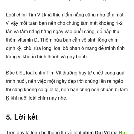
Loài chim Tìm Vịt khá thích tắm nắng cũng như tắm mát,
vì vậy mỗi tuần bạn nên cho chúng tắm mát khoảng 1-2
lần và tắm nắng hằng ngày vào buổi sáng, để hấp thụ
thêm vitamin D. Thêm nữa bạn cần vệ sinh lồng chim
định kỳ, chùi rửa lồng, loại bỏ phần ở máng để tránh tình
trạng vi khuẩn hình thành và gây bệnh.
Đặc biệt, loài chim Tìm Vịt thường hay tự chế.t trong quá
trình nuôi, nên việc một ngày đẹp trời chúng lăn ra ngẻo
thì cũng không có gì là lạ, nên bạn cũng nên chuẩn bị tâm
lý khi nuôi loài chim này nhé.
5. Lời kết
Trên đây là toàn bộ thông tin về loài
chim Gọi Vịt
mà
Hội