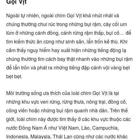
Gọi Vịt
Ngoài tự nhiên, ngoài chim Gọi Vịt khá nhút nhát và
chúng thường chui rúc trong những bụi rậm, cây cối um
tùm ở những cánh đồng, cánh rừng rậm thấp, bụi cỏ… để
tìm kiếm thức ăn cũng như sinh sản, lẩn trốn kẻ thù. Khi
cảm thấy nguy hiểm hay xuất hiện những tiếng động lạ
chúng thường tìm cách bay thật nhanh vào những bụi rậm
để lẩn trốn và phát ra những tiếng đập cánh vội vàng bẹt
bẹt bẹt.
Môi trường sống ưa thích của loài chim Gọi Vịt là tại
những khu vực ven rừng, rừng thưa, nông trại, đồng cỏ,
công viên hoặc những bụi rậm quanh nhà dân. Trên thế
giới, loài chim này được tìm thấy ở các khu vực thuộc các
nước Đông Nam Á như Việt Nam, Lào, Campuchia,
Indonesia, Malaysia, Thái Lan cũng như các nước khác