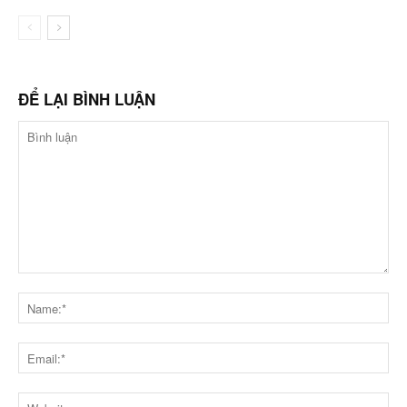
ĐỂ LẠI BÌNH LUẬN
Bình
luận
Na
Ema
Web