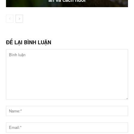
ĐỂ LẠI BÌNH LUẬN
Bình
luận
Na
Ema