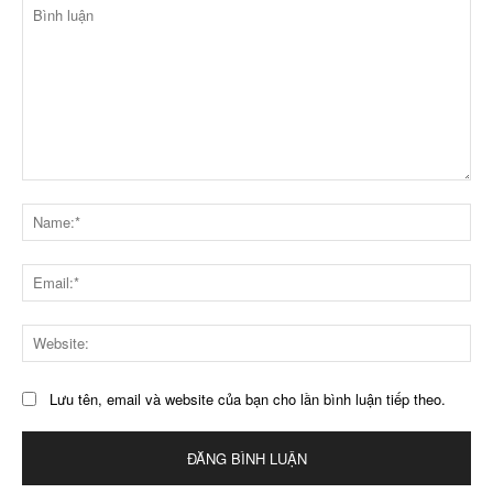
Bình
luận
Na
Ema
Web
Lưu tên, email và website của bạn cho lần bình luận tiếp theo.