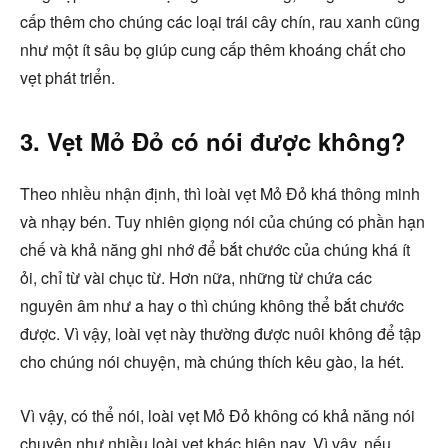
cấp thêm cho chúng các loại trái cây chín, rau xanh cũng
như một ít sâu bọ giúp cung cấp thêm khoáng chất cho
vẹt phát triển.
3. Vẹt Mỏ Đỏ có nói được không?
Theo nhiều nhận định, thì loài vẹt Mỏ Đỏ khá thông minh
và nhạy bén. Tuy nhiên giọng nói của chúng có phần hạn
chế và khả năng ghi nhớ để bắt chước của chúng khá ít
ỏi, chỉ từ vài chục từ. Hơn nữa, những từ chứa các
nguyên âm như a hay o thì chúng không thể bắt chước
được. Vì vậy, loài vẹt này thường được nuôi không để tập
cho chúng nói chuyện, mà chúng thích kêu gào, la hét.
Vì vậy, có thể nói, loài vẹt Mỏ Đỏ không có khả năng nói
chuyện như nhiều loài vẹt khác hiện nay. Vì vậy, nếu