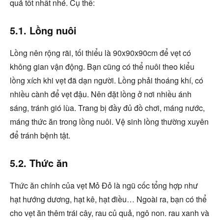
quả tốt nhất nhé. Cụ thể:
5.1. Lồng nuôi
Lồng nên rộng rãi, tối thiểu là 90x90x90cm để vẹt có
không gian vận động. Bạn cũng có thể nuôi theo kiểu
lồng xích khi vẹt đã dạn người. Lồng phải thoáng khí, có
nhiều cành để vẹt đậu. Nên đặt lồng ở nơi nhiều ánh
sáng, tránh gió lùa. Trang bị đầy đủ đồ chơi, máng nước,
máng thức ăn trong lồng nuôi. Vệ sinh lồng thường xuyên
để tránh bệnh tật.
5.2. Thức ăn
Thức ăn chính của vẹt Mỏ Đỏ là ngũ cốc tổng hợp như
hạt hướng dương, hạt kê, hạt điều… Ngoài ra, bạn có thể
cho vẹt ăn thêm trái cây, rau củ quả, ngô non. rau xanh và