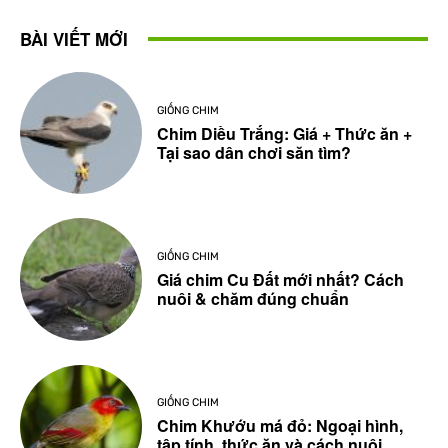
BÀI VIẾT MỚI
GIỐNG CHIM
Chim Diều Trắng: Giá + Thức ăn +
Tại sao dân chơi săn tìm?
GIỐNG CHIM
Giá chim Cu Đất mới nhất? Cách
nuôi & chăm đúng chuẩn
GIỐNG CHIM
Chim Khướu má đỏ: Ngoại hình,
tập tính, thức ăn và cách nuôi