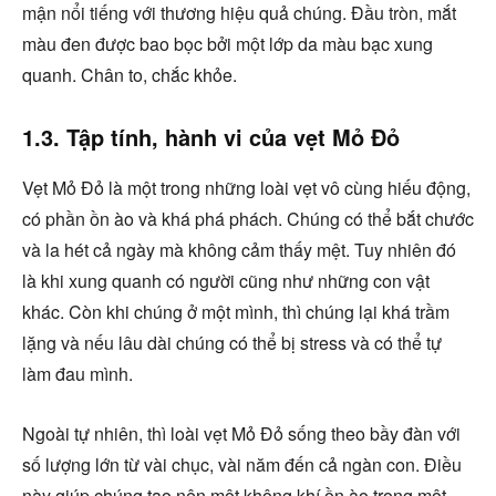
mận nổi tiếng với thương hiệu quả chúng. Đầu tròn, mắt
màu đen được bao bọc bởi một lớp da màu bạc xung
quanh. Chân to, chắc khỏe.
1.3. Tập tính, hành vi của vẹt Mỏ Đỏ
Vẹt Mỏ Đỏ là một trong những loài vẹt vô cùng hiếu động,
có phần ồn ào và khá phá phách. Chúng có thể bắt chước
và la hét cả ngày mà không cảm thấy mệt. Tuy nhiên đó
là khi xung quanh có người cũng như những con vật
khác. Còn khi chúng ở một mình, thì chúng lại khá trầm
lặng và nếu lâu dài chúng có thể bị stress và có thể tự
làm đau mình.
Ngoài tự nhiên, thì loài vẹt Mỏ Đỏ sống theo bầy đàn với
số lượng lớn từ vài chục, vài năm đến cả ngàn con. Điều
này giúp chúng tạo nên một không khí ồn ào trong một