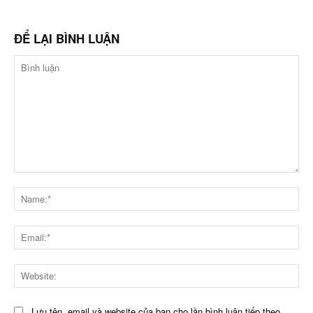
ĐỂ LẠI BÌNH LUẬN
Bình
luận
Na
Ema
Web
Lưu tên, email và website của bạn cho lần bình luận tiếp theo.