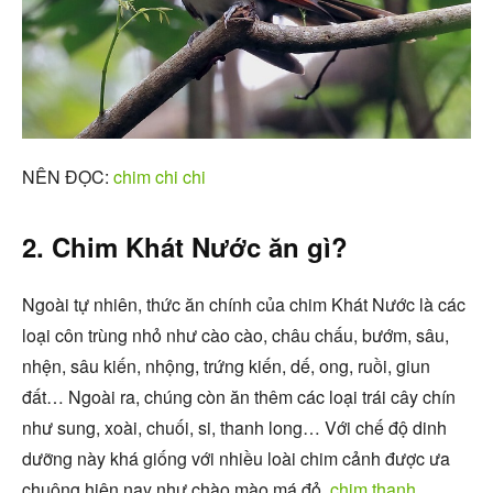
NÊN ĐỌC:
chim chi chi
2. Chim Khát Nước ăn gì?
Ngoài tự nhiên, thức ăn chính của chim Khát Nước là các
loại côn trùng nhỏ như cào cào, châu chấu, bướm, sâu,
nhện, sâu kiến, nhộng, trứng kiến, dế, ong, ruồi, giun
đất… Ngoài ra, chúng còn ăn thêm các loại trái cây chín
như sung, xoài, chuối, si, thanh long… Với chế độ dinh
dưỡng này khá giống với nhiều loài chim cảnh được ưa
chuộng hiện nay như chào mào má đỏ,
chim thanh