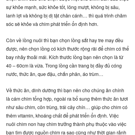
sự khỏe mạnh, sức khỏe tốt, lông mượt, không bị sâu,
lanh lợi và không bị dị tật chân cánh… thì quá trình chăm
sóc sẽ khỏe và chim phát triển ổn định hơn.
Còn về lồng nuôi thì bạn chọn lồng sắt hay tre may đều
được, nên chọn lồng có kích thước rộng rãi để chim có thể
bay nhảy thoải mái. Kích thước lồng bạn nên chọn là từ
40 – 60cm là vừa. Trong lồng cần trang bị đầy đủ cóng
nước, thức ăn, que đậu, chắn phân, áo trùm…
Về thức ăn, dinh dưỡng thì bạn nên cho chúng ăn chính
là cám chim tổng hợp, ngoài ra bổ sung thêm thức ăn tươi
như sâu chim, côn trùng, trái cây chín… giúp cho chim có
thêm vitamin, khoáng chất để phát triển ổn định. Việc
nuôi chim non hay chim trưởng thành phụ thuộc vào việc
bạn tìm được nguồn chim ra sao cũng như thời gian rảnh