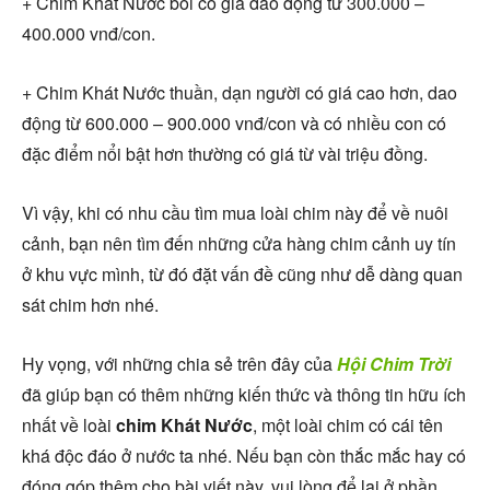
+ Chim Khát Nước bổi có giá dao động từ 300.000 –
400.000 vnđ/con.
+ Chim Khát Nước thuần, dạn người có giá cao hơn, dao
động từ 600.000 – 900.000 vnđ/con và có nhiều con có
đặc điểm nổi bật hơn thường có giá từ vài triệu đồng.
Vì vậy, khi có nhu cầu tìm mua loài chim này để về nuôi
cảnh, bạn nên tìm đến những cửa hàng chim cảnh uy tín
ở khu vực mình, từ đó đặt vấn đề cũng như dễ dàng quan
sát chim hơn nhé.
Hy vọng, với những chia sẻ trên đây của
Hội Chim Trời
đã giúp bạn có thêm những kiến thức và thông tin hữu ích
nhất về loài
chim Khát Nước
, một loài chim có cái tên
khá độc đáo ở nước ta nhé. Nếu bạn còn thắc mắc hay có
đóng góp thêm cho bài viết này, vui lòng để lại ở phần