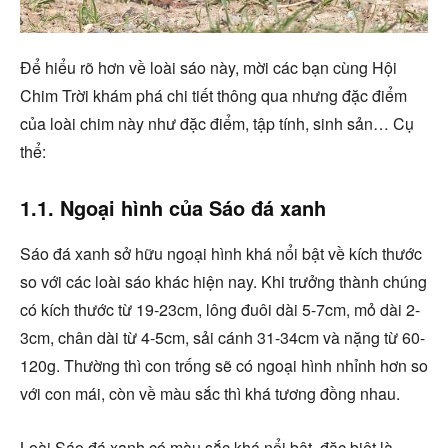
Để hiểu rõ hơn về loài sáo này, mời các bạn cùng Hội
Chim Trời khám phá chi tiết thông qua nhưng đặc điểm
của loài chim này như đặc điểm, tập tính, sinh sản… Cụ
thể:
1.1. Ngoại hình của Sáo đá xanh
Sáo đá xanh sở hữu ngoại hình khá nổi bật về kích thước
so với các loài sáo khác hiện nay. Khi trưởng thành chúng
có kích thước từ 19-23cm, lông đuôi dài 5-7cm, mỏ dài 2-
3cm, chân dài từ 4-5cm, sải cánh 31-34cm và nặng từ 60-
120g. Thường thì con trống sẽ có ngoại hình nhỉnh hơn so
với con mái, còn về màu sắc thì khá tương đồng nhau.
Loài Sáo đá xanh có màu sắc khá nổi bật, đặc biệt là