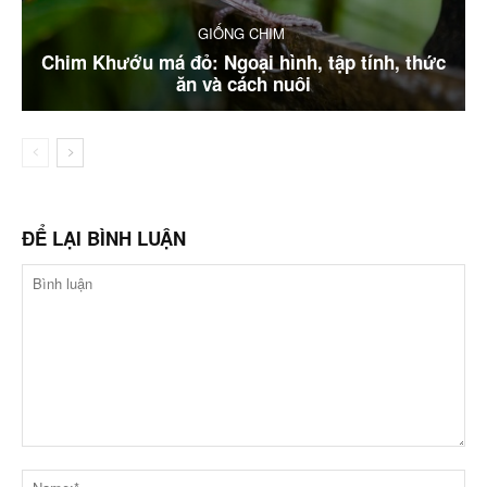
GIỐNG CHIM
Chim Khướu má đỏ: Ngoại hình, tập tính, thức
ăn và cách nuôi
ĐỂ LẠI BÌNH LUẬN
Bình
luận
Na