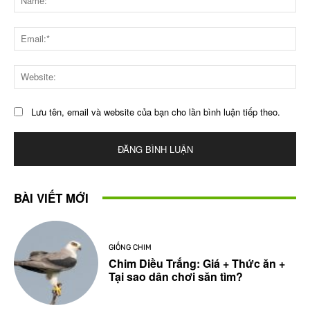
Ema
Web
Lưu tên, email và website của bạn cho lần bình luận tiếp theo.
BÀI VIẾT MỚI
GIỐNG CHIM
Chim Diều Trắng: Giá + Thức ăn +
Tại sao dân chơi săn tìm?