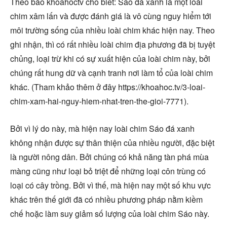
Theo báo khoahoctv cho biết: Sáo đá xanh là một loài
chim xâm lấn và được đánh giá là vô cùng nguy hiểm tới
môi trường sống của nhiều loài chim khác hiện nay. Theo
ghi nhận, thì có rất nhiều loài chim địa phương đã bị tuyệt
chủng, loại trừ khi có sự xuất hiện của loài chim này, bởi
chúng rất hung dữ và cạnh tranh nơi làm tổ của loài chim
khác. (Tham khảo thêm ở đây https://khoahoc.tv/3-loai-
chim-xam-hai-nguy-hiem-nhat-tren-the-gioi-7771).
Bởi vì lý do này, mà hiện nay loài chim Sáo đá xanh
không nhận được sự thân thiện của nhiều người, đặc biệt
là người nông dân. Bởi chúng có khả năng tàn phá mùa
màng cũng như loại bỏ triệt để những loại côn trùng có
loại có cây trồng. Bởi vì thế, mà hiện nay một số khu vực
khác trên thế giới đã có nhiều phương pháp nằm kiềm
chế hoặc làm suy giảm số lượng của loài chim Sáo này.