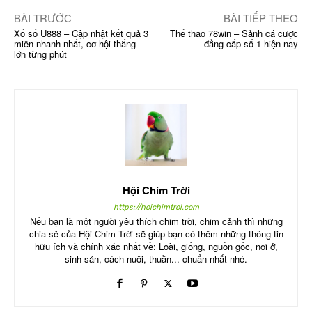
BÀI TRƯỚC
BÀI TIẾP THEO
Xổ số U888 – Cập nhật kết quả 3
Thể thao 78win – Sảnh cá cược
miền nhanh nhất, cơ hội thắng
đẳng cấp số 1 hiện nay
lớn từng phút
Hội Chim Trời
https://hoichimtroi.com
Nếu bạn là một người yêu thích chim trời, chim cảnh thì những
chia sẻ của Hội Chim Trời sẽ giúp bạn có thêm những thông tin
hữu ích và chính xác nhất về: Loài, giống, nguồn gốc, nơi ở,
sinh sản, cách nuôi, thuần... chuẩn nhất nhé.