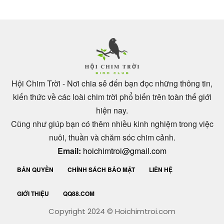
Hội Chim Trời - Nơi chia sẻ đến bạn đọc những thông tin,
kiến thức về các loài chim trời phổ biến trên toàn thế giới
hiện nay.
Cũng như giúp bạn có thêm nhiều kinh nghiệm trong việc
nuôi, thuần và chăm sóc chim cảnh.
Email:
hoichimtroi@gmail.com
BẢN QUYỀN
CHÍNH SÁCH BẢO MẬT
LIÊN HỆ
GIỚI THIỆU
QQ88.COM
Copyright 2024 © Hoichimtroi.com