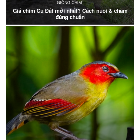
GIỐNG CHIM
Giá chim Cu Đất mới nhất? Cách nuôi & chăm
đúng chuẩn