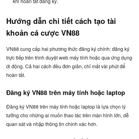
khi hoàn tất đăng ký.
Hướng dẫn chi tiết cách tạo tài
khoản cá cược VN88
VN88 cung cấp hai phương thức đăng ký chính: đăng ký
trực tiếp trên trình duyệt web máy tính hoặc qua ứng dụng
di động. Cả hai cách đều đơn giản, chỉ mất vài phút để
hoàn tất.
Đăng ký VN88 trên máy tính hoặc laptop
Đăng ký VN88 trên máy tính hoặc laptop là lựa chọn lý
tưởng cho những ai muốn thao tác trên màn hình lớn, dễ
quan sát và nhập thông tin chính xác hơn.