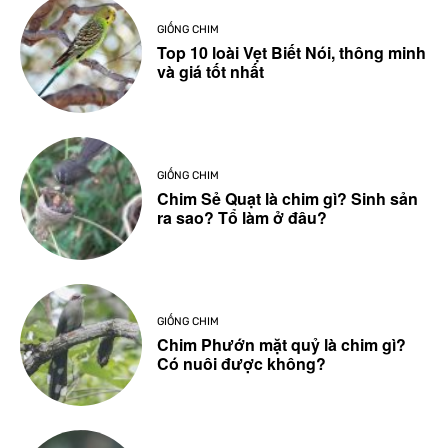
GIỐNG CHIM
Top 10 loài Vẹt Biết Nói, thông minh
và giá tốt nhất
GIỐNG CHIM
Chim Sẻ Quạt là chim gì? Sinh sản
ra sao? Tổ làm ở đâu?
GIỐNG CHIM
Chim Phướn mặt quỷ là chim gì?
Có nuôi được không?