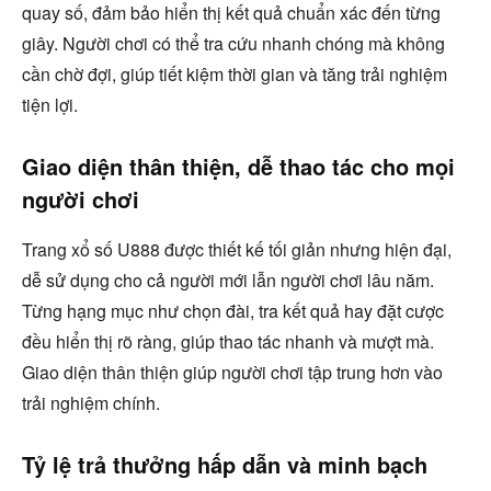
quay số, đảm bảo hiển thị kết quả chuẩn xác đến từng
giây. Người chơi có thể tra cứu nhanh chóng mà không
cần chờ đợi, giúp tiết kiệm thời gian và tăng trải nghiệm
tiện lợi.
Giao diện thân thiện, dễ thao tác cho mọi
người chơi
Trang xổ số U888 được thiết kế tối giản nhưng hiện đại,
dễ sử dụng cho cả người mới lẫn người chơi lâu năm.
Từng hạng mục như chọn đài, tra kết quả hay đặt cược
đều hiển thị rõ ràng, giúp thao tác nhanh và mượt mà.
Giao diện thân thiện giúp người chơi tập trung hơn vào
trải nghiệm chính.
Tỷ lệ trả thưởng hấp dẫn và minh bạch