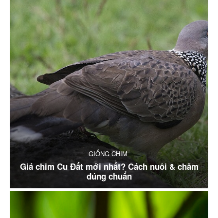
GIỐNG CHIM
Giá chim Cu Đất mới nhất? Cách nuôi & chăm
đúng chuẩn