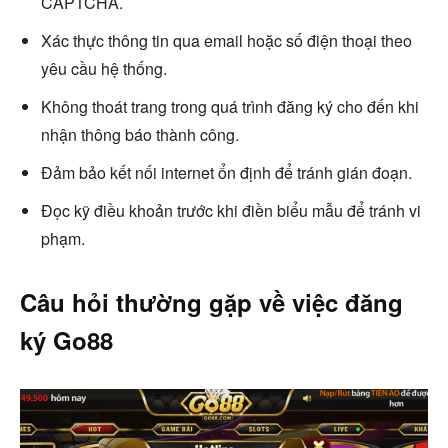
CAPTCHA.
Xác thực thông tin qua email hoặc số điện thoại theo
yêu cầu hệ thống.
Không thoát trang trong quá trình đăng ký cho đến khi
nhận thông báo thành công.
Đảm bảo kết nối internet ổn định để tránh gián đoạn.
Đọc kỹ điều khoản trước khi điền biểu mẫu để tránh vi
phạm.
Câu hỏi thường gặp về việc đăng
ký Go88