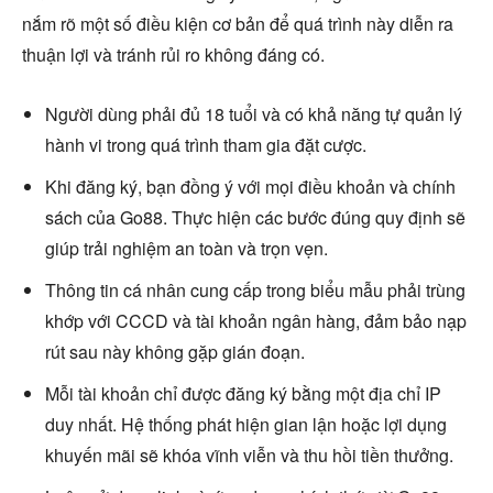
nắm rõ một số điều kiện cơ bản để quá trình này diễn ra
thuận lợi và tránh rủi ro không đáng có.
Người dùng phải đủ 18 tuổi và có khả năng tự quản lý
hành vi trong quá trình tham gia đặt cược.
Khi đăng ký, bạn đồng ý với mọi điều khoản và chính
sách của Go88. Thực hiện các bước đúng quy định sẽ
giúp trải nghiệm an toàn và trọn vẹn.
Thông tin cá nhân cung cấp trong biểu mẫu phải trùng
khớp với CCCD và tài khoản ngân hàng, đảm bảo nạp
rút sau này không gặp gián đoạn.
Mỗi tài khoản chỉ được đăng ký bằng một địa chỉ IP
duy nhất. Hệ thống phát hiện gian lận hoặc lợi dụng
khuyến mãi sẽ khóa vĩnh viễn và thu hồi tiền thưởng.