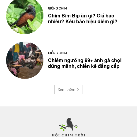
GIỐNG CHIM
Chim Bìm Bịp ăn gì? Giá bao
nhiêu? Kêu báo hiệu điềm gì?
GIỐNG CHIM
Chiêm ngưỡng 99+ ảnh gà chọi
dũng mãnh, chiến kê đẳng cấp
Xem thêm