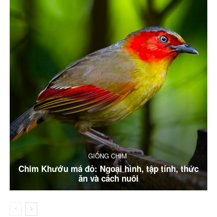
GIỐNG CHIM
Chim Khướu má đỏ: Ngoại hình, tập tính, thức
ăn và cách nuôi