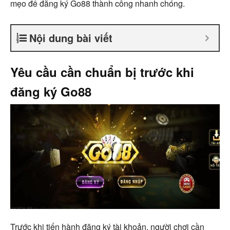
mẹo để đăng ký Go88 thành công nhanh chóng.
Nội dung bài viết
Yêu cầu cần chuẩn bị trước khi
đăng ký Go88
Trước khi tiến hành đăng ký tài khoản, người chơi cần