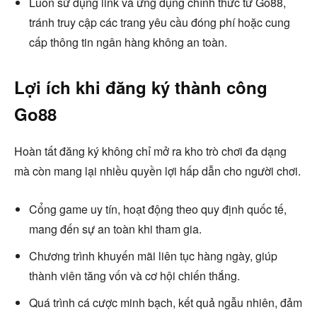
Luôn sử dụng link và ứng dụng chính thức từ Go88,
tránh truy cập các trang yêu cầu đóng phí hoặc cung
cấp thông tin ngân hàng không an toàn.
Lợi ích khi đăng ký thành công
Go88
Hoàn tất đăng ký không chỉ mở ra kho trò chơi đa dạng
mà còn mang lại nhiều quyền lợi hấp dẫn cho người chơi.
Cổng game uy tín, hoạt động theo quy định quốc tế,
mang đến sự an toàn khi tham gia.
Chương trình khuyến mãi liên tục hàng ngày, giúp
thành viên tăng vốn và cơ hội chiến thắng.
Quá trình cá cược minh bạch, kết quả ngẫu nhiên, đảm