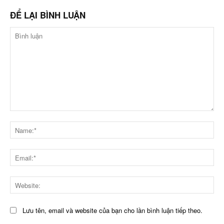
ĐỂ LẠI BÌNH LUẬN
Bình
luận
Na
Ema
Web
Lưu tên, email và website của bạn cho lần bình luận tiếp theo.