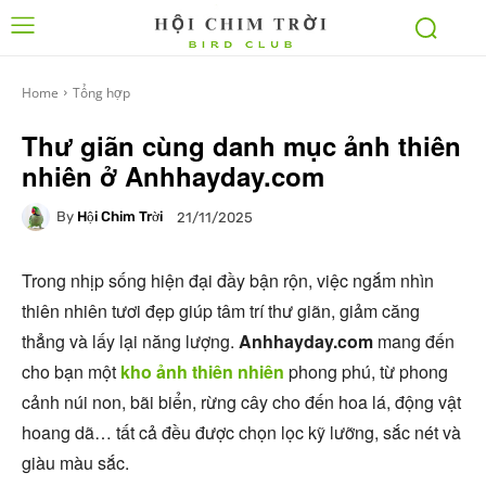
Home
Tổng hợp
Thư giãn cùng danh mục ảnh thiên
nhiên ở Anhhayday.com
By
Hội Chim Trời
21/11/2025
Trong nhịp sống hiện đại đầy bận rộn, việc ngắm nhìn
thiên nhiên tươi đẹp giúp tâm trí thư giãn, giảm căng
thẳng và lấy lại năng lượng.
Anhhayday.com
mang đến
cho bạn một
kho ảnh thiên nhiên
phong phú, từ phong
cảnh núi non, bãi biển, rừng cây cho đến hoa lá, động vật
hoang dã… tất cả đều được chọn lọc kỹ lưỡng, sắc nét và
giàu màu sắc.