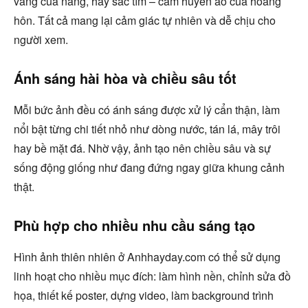
vàng của nắng, hay sắc tím – cam huyền ảo của hoàng
hôn. Tất cả mang lại cảm giác tự nhiên và dễ chịu cho
người xem.
Ánh sáng hài hòa và chiều sâu tốt
Mỗi bức ảnh đều có ánh sáng được xử lý cẩn thận, làm
nổi bật từng chi tiết nhỏ như dòng nước, tán lá, mây trôi
hay bề mặt đá. Nhờ vậy, ảnh tạo nên chiều sâu và sự
sống động giống như đang đứng ngay giữa khung cảnh
thật.
Phù hợp cho nhiều nhu cầu sáng tạo
Hình ảnh thiên nhiên ở Anhhayday.com có thể sử dụng
linh hoạt cho nhiều mục đích: làm hình nền, chỉnh sửa đồ
họa, thiết kế poster, dựng video, làm background trình