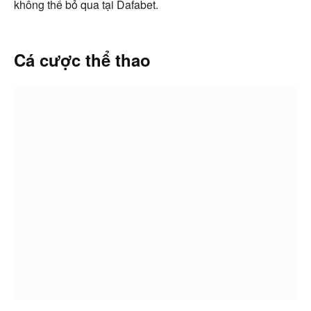
không thể bỏ qua tại Dafabet.
Cá cược thể thao