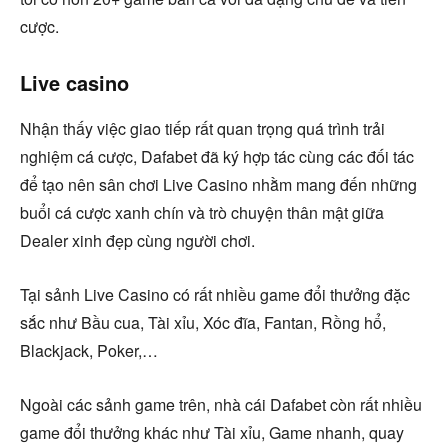
cược.
Live casino
Nhận thấy việc giao tiếp rất quan trọng quá trình trải
nghiệm cá cược, Dafabet đã ký hợp tác cùng các đối tác
để tạo nên sân chơi Live Casino nhằm mang đến những
buổi cá cược xanh chín và trò chuyện thân mật giữa
Dealer xinh đẹp cùng người chơi.
Tại sảnh Live Casino có rất nhiều game đổi thưởng đặc
sắc như Bầu cua, Tài xỉu, Xóc đĩa, Fantan, Rồng hổ,
Blackjack, Poker,…
Ngoài các sảnh game trên, nhà cái Dafabet còn rất nhiều
game đổi thưởng khác như Tài xỉu, Game nhanh, quay