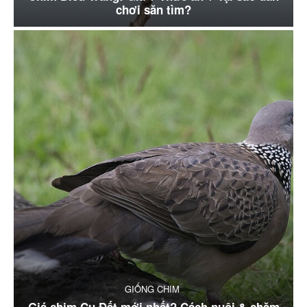
chơi săn tìm?
GIỐNG CHIM