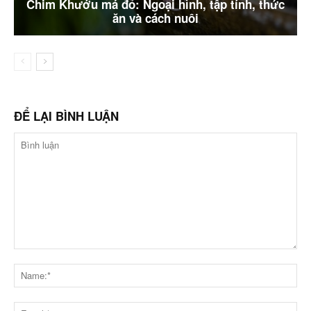
Chim Khướu má đỏ: Ngoại hình, tập tính, thức
ăn và cách nuôi
ĐỂ LẠI BÌNH LUẬN
Bình
luận
Na
Ema