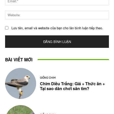
Web
Lưu tên, email và website của bạn cho lần bình luận tiếp theo.
BÀI VIẾT MỚI
GIỐNG CHIM
Chim Diều Trắng: Giá + Thức ăn +
Tại sao dân chơi săn tìm?