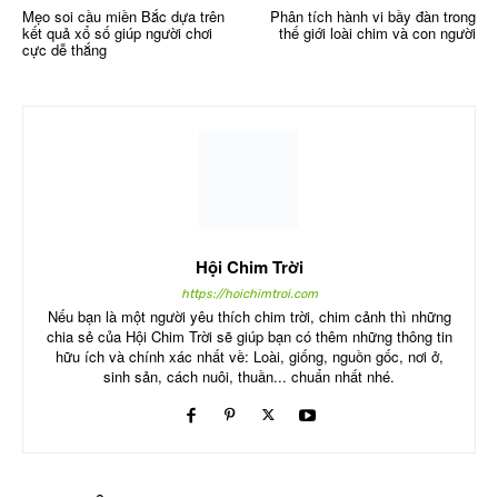
Mẹo soi cầu miền Bắc dựa trên
Phân tích hành vi bầy đàn trong
kết quả xổ số giúp người chơi
thế giới loài chim và con người
cực dễ thắng
Hội Chim Trời
https://hoichimtroi.com
Nếu bạn là một người yêu thích chim trời, chim cảnh thì những
chia sẻ của Hội Chim Trời sẽ giúp bạn có thêm những thông tin
hữu ích và chính xác nhất về: Loài, giống, nguồn gốc, nơi ở,
sinh sản, cách nuôi, thuần... chuẩn nhất nhé.