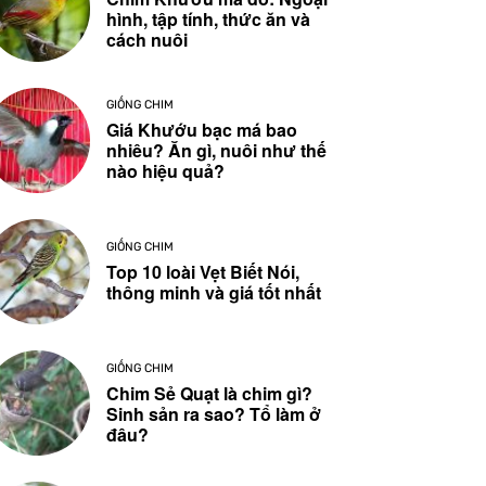
hình, tập tính, thức ăn và
cách nuôi
GIỐNG CHIM
Giá Khướu bạc má bao
nhiêu? Ăn gì, nuôi như thế
nào hiệu quả?
GIỐNG CHIM
Top 10 loài Vẹt Biết Nói,
thông minh và giá tốt nhất
GIỐNG CHIM
Chim Sẻ Quạt là chim gì?
Sinh sản ra sao? Tổ làm ở
đâu?