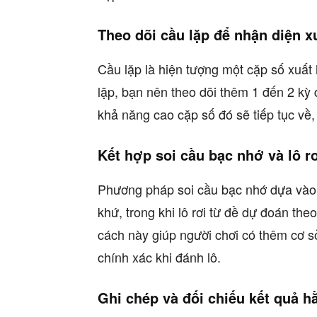
Theo dõi cầu lặp để nhận diện x
Cầu lặp là hiện tượng một cặp số xuất h
lặp, bạn nên theo dõi thêm 1 đến 2 kỳ 
khả năng cao cặp số đó sẽ tiếp tục về, 
Kết hợp soi cầu bạc nhớ và lô rơ
Phương pháp soi cầu bạc nhớ dựa vào 
khứ, trong khi lô rơi từ đề dự đoán theo
cách này giúp người chơi có thêm cơ s
chính xác khi đánh lô.
Ghi chép và đối chiếu kết quả h