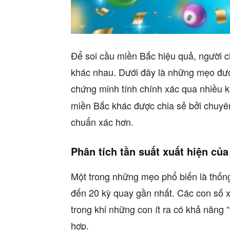
Để soi cầu miền Bắc hiệu quả, người 
khác nhau. Dưới đây là những mẹo đượ
chứng minh tính chính xác qua nhiều 
miền Bắc khác được chia sẻ bởi chuyê
chuẩn xác hơn.
Phân tích tần suất xuất hiện củ
Một trong những mẹo phổ biến là thống
đến 20 kỳ quay gần nhất. Các con số xu
trong khi những con ít ra có khả năng 
hợp.