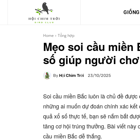
GIỐNG
Home
Tổng hợp
Mẹo soi cầu miền 
số giúp người chơ
By
Hội Chim Trời
23/10/2025
Soi cầu miền Bắc luôn là chủ đề được 
những ai muốn dự đoán chính xác kết q
quả xổ số thực tế, bạn sẽ nắm bắt đượ
tăng cơ hội trúng thưởng. Bài viết này
cầu miền Bắc dễ thắng.