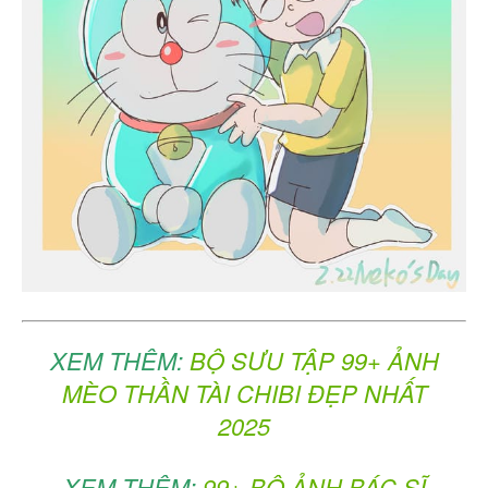
XEM THÊM:
BỘ SƯU TẬP 99+ ẢNH
MÈO THẦN TÀI CHIBI ĐẸP NHẤT
2025
XEM THÊM:
99+ BỘ ẢNH BÁC SĨ