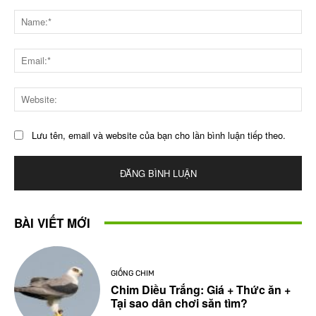
Bình
luận
Na
Ema
Web
Lưu tên, email và website của bạn cho lần bình luận tiếp theo.
BÀI VIẾT MỚI
GIỐNG CHIM
Chim Diều Trắng: Giá + Thức ăn +
Tại sao dân chơi săn tìm?