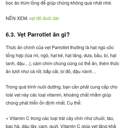
bọc áo trùm lồng để giúp chúng không quá nhát nhé.
NÊN XEM:
vẹt đỏ đuôi dài
6.3. Vẹt Parrotlet ăn gì?
Thức ăn chính của vẹt Parrotlet thường là hạt ngũ cốc
tổng hợp (lúa mì, ngô, hạt kê, hạt lãng, dưa, bầu, bí, hạt
lanh, đậu…), cám chim chúng cũng có thể ăn, thêm thức
ăn tươi như cà rốt, bắp cải, bí đỏ, đậu nành…
Trong quá trình nuôi dưỡng, bạn cần phải cung cấp cho
loài vẹt này các loại vitamin, khoáng chất nhằm giúp
chúng phát triển ổn định nhất. Cụ thể:
+ Vitamin C trong các loại trái cây chín như chuối, táo,
bạc hà, dâu tây, cam, quýt. Vitamin C giúp vẹt tăng khả