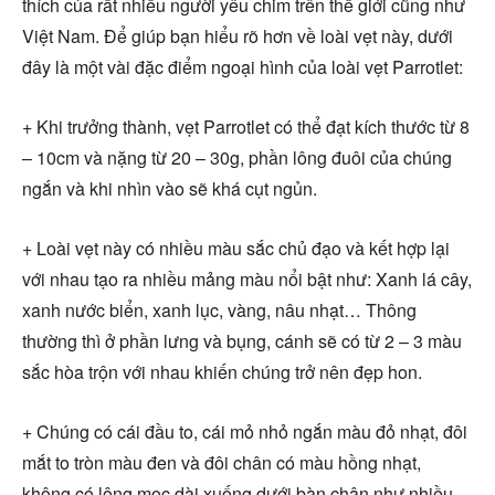
thích của rất nhiều người yêu chim trên thế giới cũng như
Việt Nam. Để giúp bạn hiểu rõ hơn về loài vẹt này, dưới
đây là một vài đặc điểm ngoại hình của loài vẹt Parrotlet:
+ Khi trưởng thành, vẹt Parrotlet có thể đạt kích thước từ 8
– 10cm và nặng từ 20 – 30g, phần lông đuôi của chúng
ngắn và khi nhìn vào sẽ khá cụt ngủn.
+ Loài vẹt này có nhiều màu sắc chủ đạo và kết hợp lại
với nhau tạo ra nhiều mảng màu nổi bật như: Xanh lá cây,
xanh nước biển, xanh lục, vàng, nâu nhạt… Thông
thường thì ở phần lưng và bụng, cánh sẽ có từ 2 – 3 màu
sắc hòa trộn với nhau khiến chúng trở nên đẹp hon.
+ Chúng có cái đầu to, cái mỏ nhỏ ngắn màu đỏ nhạt, đôi
mắt to tròn màu đen và đôi chân có màu hồng nhạt,
không có lông mọc dài xuống dưới bàn chân như nhiều