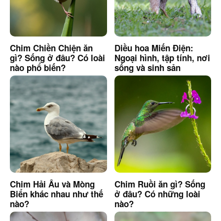
Chim Chiền Chiện ăn
Diều hoa Miến Điện:
gì? Sống ở đâu? Có loài
Ngoại hình, tập tính, nơi
nào phổ biến?
sống và sinh sản
Chim Hải Âu và Mòng
Chim Ruồi ăn gì? Sống
Biển khác nhau như thế
ở đâu? Có những loài
nào?
nào?