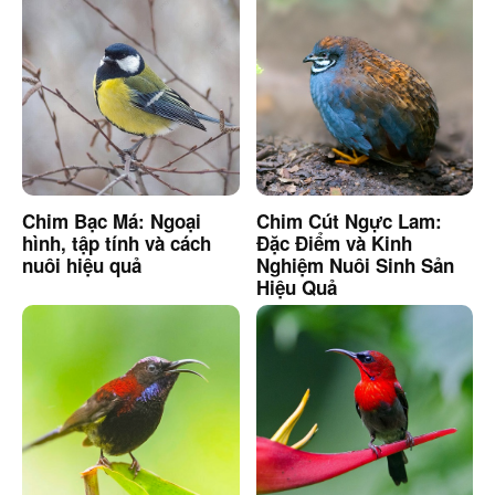
Chim Bạc Má: Ngoại
Chim Cút Ngực Lam:
hình, tập tính và cách
Đặc Điểm và Kinh
nuôi hiệu quả
Nghiệm Nuôi Sinh Sản
Hiệu Quả